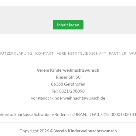
Sie auf den unteren Button, um den Inhalt von erweiterungen.gooding.de 
Inhalt laden
HUTZERKLÄRUNG
KONTAKT
VEREINSMITGLIEDSCHAFT
PARTNER
WU
Verein Kinderweihnachtswunsch
Rieser Str. 50
86368 Gersthofen
Tel: 0821/298098
vorstand@kinderweihnachtswunsch.de
nkonto: Sparkasse Schwaben-Bodensee / IBAN: DE63 7315 0000 0030
Copyright 2026 ©
Verein Kinderweihnachtswunsch