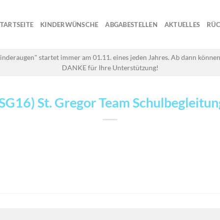
STARTSEITE
KINDERWÜNSCHE
ABGABESTELLEN
AKTUELLES
RÜC
inderaugen" startet immer am 01.11. eines jeden Jahres. Ab dann können
DANKE für Ihre Unterstützung!
(SG16) St. Gregor Team Schulbegleitun
Sie auf den unteren Button, um den Inhalt von erweiterungen.gooding.de 