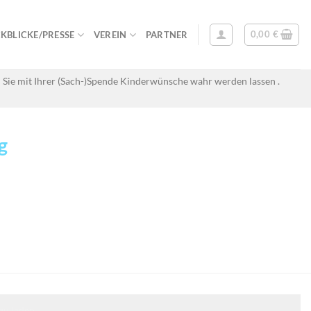
0,00
€
KBLICKE/PRESSE
VEREIN
PARTNER
 Sie mit Ihrer (Sach-)Spende Kinderwünsche wahr werden lassen .
g
zu laden.