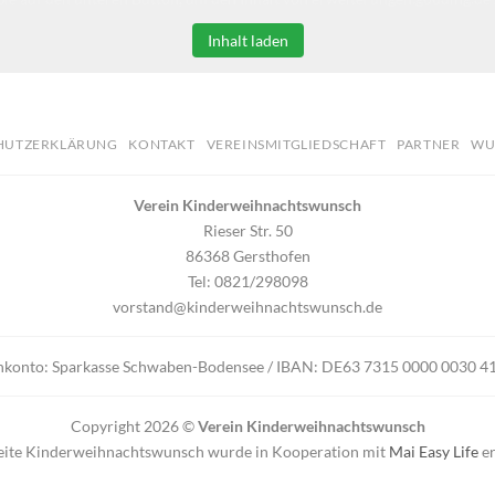
Inhalt laden
HUTZERKLÄRUNG
KONTAKT
VEREINSMITGLIEDSCHAFT
PARTNER
WU
Verein Kinderweihnachtswunsch
Rieser Str. 50
86368 Gersthofen
Tel: 0821/298098
vorstand@kinderweihnachtswunsch.de
nkonto: Sparkasse Schwaben-Bodensee / IBAN: DE63 7315 0000 0030
Copyright 2026 ©
Verein Kinderweihnachtswunsch
eite Kinderweihnachtswunsch wurde in Kooperation mit
Mai Easy Life
er