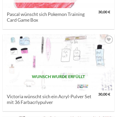
30,00
€
Pascal wünscht sich Pokemon Training
Card Game Box
AUF MEINE
MERKLISTE
SETZEN
WUNSCH WURDE ERFÜLLT
30,00
€
Victoria wünscht sich ein Acryl-Pulver Set
mit 36 Farbacrlypulver