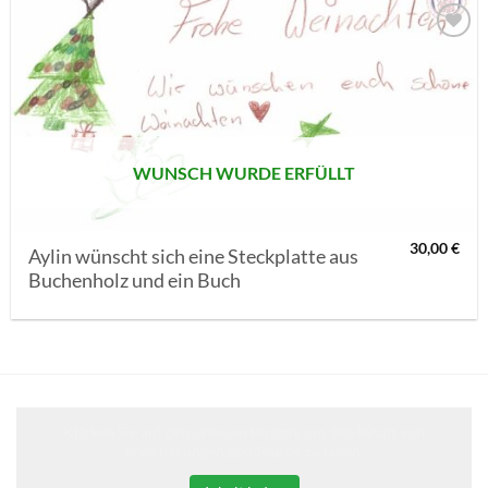
AUF MEINE
MERKLISTE
SETZEN
WUNSCH WURDE ERFÜLLT
30,00
€
Aylin wünscht sich eine Steckplatte aus
Buchenholz und ein Buch
Klicken Sie auf den unteren Button, um den Inhalt von
erweiterungen.gooding.de zu laden.