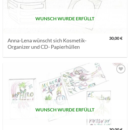
WUNSCH WURDE ERFÜLLT
30,00
€
Anna-Lena wünscht sich Kosmetik-
Organizer und CD- Papierhüllen
AUF MEINE
MERKLISTE
SETZEN
WUNSCH WURDE ERFÜLLT
30,00
€