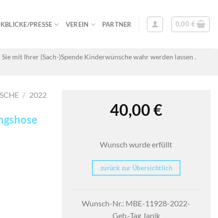
0,00
€
KBLICKE/PRESSE
VEREIN
PARTNER
 Sie mit Ihrer (Sach-)Spende Kinderwünsche wahr werden lassen .
SCHE
/
2022
40,00
€
ingshose
Wunsch wurde erfüllt
zurück zur Übersichtlich
Wunsch-Nr.: MBE-11928-2022-
Geb.-Tag Janik