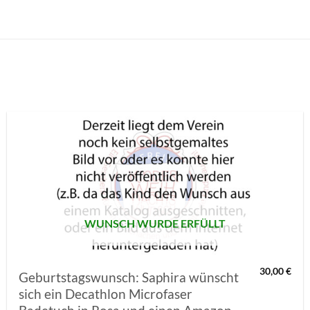
AUF MEINE
MERKLISTE
SETZEN
WUNSCH WURDE ERFÜLLT
30,00
€
Geburtstagswunsch: Saphira wünscht
sich ein Decathlon Microfaser