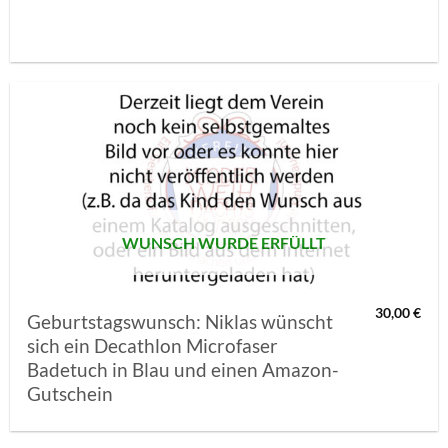
AUF MEINE
MERKLISTE
SETZEN
WUNSCH WURDE ERFÜLLT
30,00
€
Geburtstagswunsch: Niklas wünscht
sich ein Decathlon Microfaser
Badetuch in Blau und einen Amazon-
Gutschein