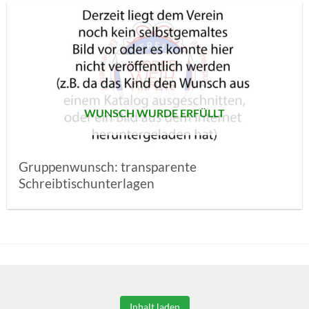
AUF MEINE
MERKLISTE
SETZEN
WUNSCH WURDE ERFÜLLT
Gruppenwunsch: transparente
Schreibtischunterlagen
Sie auf den unteren Button, um den Inhalt von erweiterungen.gooding.de 
Inhalt laden