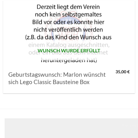
AUF MEINE
MERKLISTE
SETZEN
WUNSCH WURDE ERFÜLLT
35,00
€
Geburtstagswunsch: Marlon wünscht
sich Lego Classic Bausteine Box
Klicken 