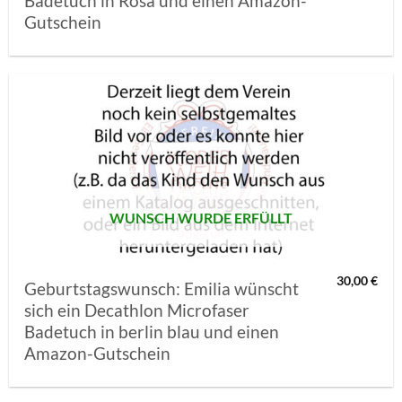
Badetuch in Rosa und einen Amazon-
Gutschein
AUF MEINE
MERKLISTE
SETZEN
WUNSCH WURDE ERFÜLLT
30,00
€
Geburtstagswunsch: Emilia wünscht
sich ein Decathlon Microfaser
Badetuch in berlin blau und einen
Amazon-Gutschein