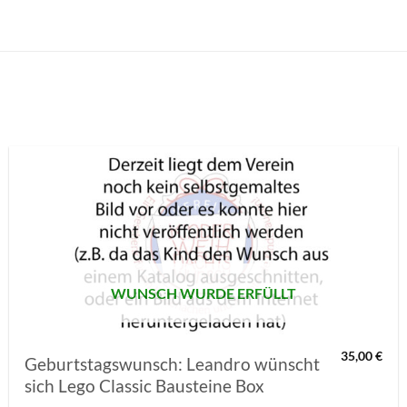
AUF MEINE
MERKLISTE
SETZEN
WUNSCH WURDE ERFÜLLT
35,00
€
Geburtstagswunsch: Leandro wünscht
sich Lego Classic Bausteine Box