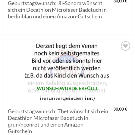
30,00
€
Geburtstagswunsch: Jil-Sandra wünscht
sich ein Decathlon Microfaser Badetuch in
berlinblau und einen Amazon-Gutschein
AUF MEINE
MERKLISTE
SETZEN
WUNSCH WURDE ERFÜLLT
30,00
€
Geburtstagswunsch: Thet wünscht sich ein
Decathlon Microfaser Badetuch in
grün/neonrot und einen Amazon-
Gutschein