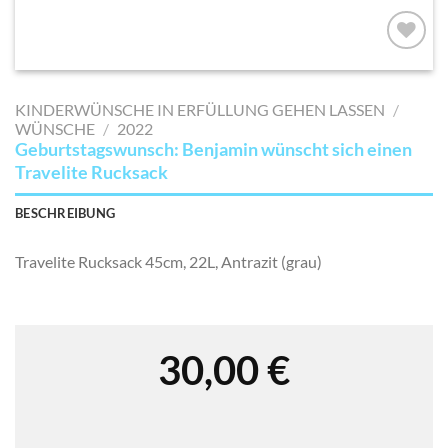
AUF MEINE
MERKLISTE
KINDERWÜNSCHE IN ERFÜLLUNG GEHEN LASSEN
/
SETZEN
WÜNSCHE
/
2022
Geburtstagswunsch: Benjamin wünscht sich einen
Travelite Rucksack
BESCHREIBUNG
Travelite Rucksack 45cm, 22L, Antrazit (grau)
30,00
€