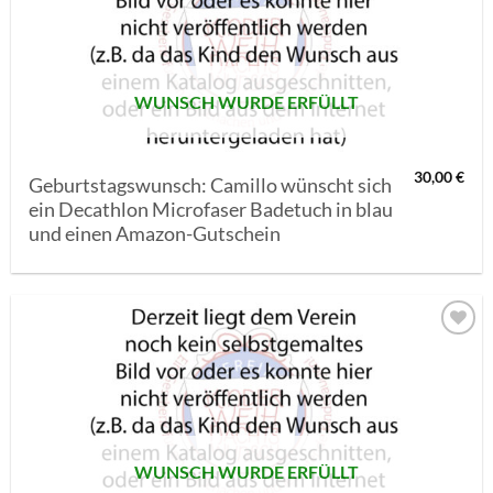
MERKLISTE
SETZEN
WUNSCH WURDE ERFÜLLT
30,00
€
Geburtstagswunsch: Camillo wünscht sich
ein Decathlon Microfaser Badetuch in blau
und einen Amazon-Gutschein
AUF MEINE
MERKLISTE
SETZEN
WUNSCH WURDE ERFÜLLT