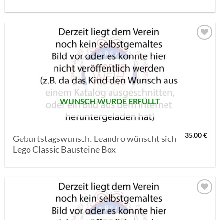
AUF MEINE
MERKLISTE
SETZEN
WUNSCH WURDE ERFÜLLT
35,00
€
Geburtstagswunsch: Leandro wünscht sich
Lego Classic Bausteine Box
AUF MEINE
MERKLISTE
SETZEN