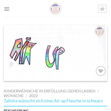
Skip
to
content
AUF MEINE
MERKLISTE
KINDERWÜNSCHE IN ERFÜLLUNG GEHEN LASSEN
/
SETZEN
WÜNSCHE
/
2022
Talisha wünscht sich eine Air up Flasche in schwarz
BESCHREIBUNG