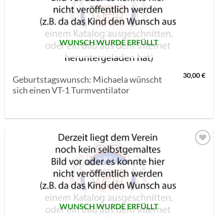
SETZEN
WUNSCH WURDE ERFÜLLT
30,00
€
Geburtstagswunsch: Michaela wünscht
sich einen VT-1 Turmventilator
AUF MEINE
MERKLISTE
SETZEN
WUNSCH WURDE ERFÜLLT