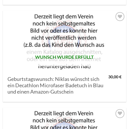
AUF MEINE
MERKLISTE
SETZEN
WUNSCH WURDE ERFÜLLT
30,00
€
Geburtstagswunsch: Niklas wünscht sich
ein Decathlon Microfaser Badetuch in Blau
und einen Amazon-Gutschein
AUF MEINE
MERKLISTE