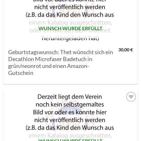
SETZEN
WUNSCH WURDE ERFÜLLT
30,00
€
Geburtstagswunsch: Thet wünscht sich ein
Decathlon Microfaser Badetuch in
grün/neonrot und einen Amazon-
Gutschein
AUF MEINE
MERKLISTE
SETZEN
WUNSCH WURDE ERFÜLLT