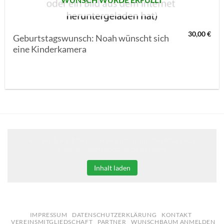
30,00
€
Geburtstagswunsch: Noah wünscht sich
eine Kinderkamera
Klicken Sie auf den unteren Button, um den Inhalt von
erweiterungen.gooding.de zu laden.
Inhalt laden
IMPRESSUM
DATENSCHUTZERKLÄRUNG
KONTAKT
VEREINSMITGLIEDSCHAFT
PARTNER
WUNSCHBAUM ANMELDEN