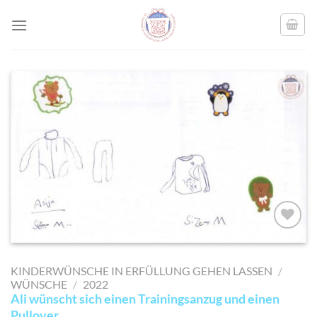
Skip
to
content
AUF MEINE
MERKLISTE
KINDERWÜNSCHE IN ERFÜLLUNG GEHEN LASSEN
/
SETZEN
WÜNSCHE
/
2022
Ali wünscht sich einen Trainingsanzug und einen
Pullover