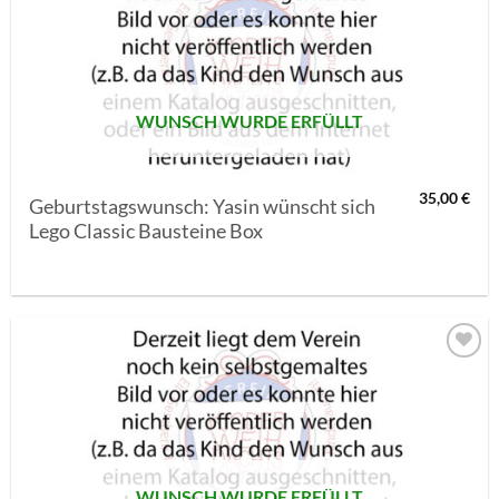
AUF MEINE
MERKLISTE
SETZEN
WUNSCH WURDE ERFÜLLT
35,00
€
Geburtstagswunsch: Yasin wünscht sich
Lego Classic Bausteine Box
AUF MEINE
MERKLISTE
SETZEN
WUNSCH WURDE ERFÜLLT