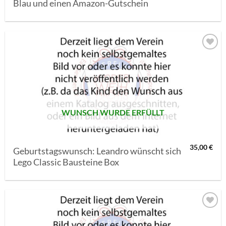
Blau und einen Amazon-Gutschein
AUF MEINE
MERKLISTE
SETZEN
WUNSCH WURDE ERFÜLLT
35,00
€
Geburtstagswunsch: Leandro wünscht sich
Lego Classic Bausteine Box
AUF MEINE
MERKLISTE