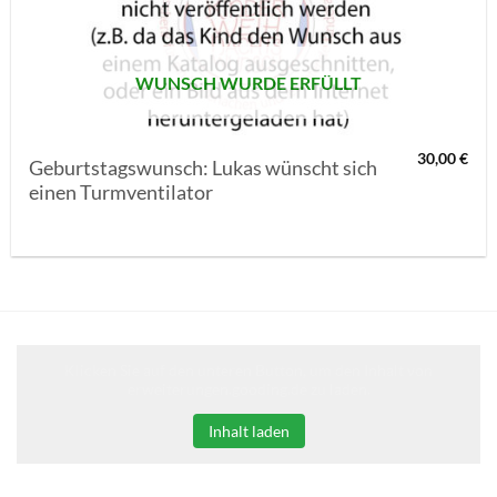
SETZEN
WUNSCH WURDE ERFÜLLT
30,00
€
Geburtstagswunsch: Lukas wünscht sich
einen Turmventilator
Klicken Sie auf den unteren Button, um den Inhalt von
erweiterungen.gooding.de zu laden.
Inhalt laden