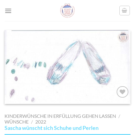
Skip
to
content
AUF MEINE
MERKLISTE
KINDERWÜNSCHE IN ERFÜLLUNG GEHEN LASSEN
/
SETZEN
WÜNSCHE
/
2022
Sascha wünscht sich Schuhe und Perlen