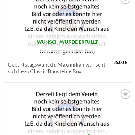
AUF MEINE
MERKLISTE
SETZEN
WUNSCH WURDE ERFÜLLT
35,00
€
Geburtstagswunsch: Maximilian wünscht
sich Lego Classic Bausteine Box
AUF MEINE
MERKLISTE
SETZEN