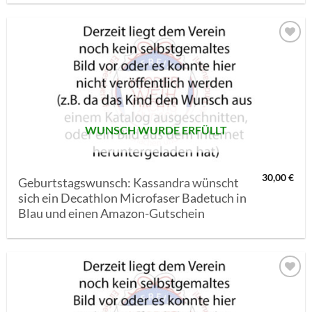
AUF MEINE
MERKLISTE
SETZEN
WUNSCH WURDE ERFÜLLT
30,00
€
Geburtstagswunsch: Kassandra wünscht
sich ein Decathlon Microfaser Badetuch in
Blau und einen Amazon-Gutschein
AUF MEINE
MERKLISTE