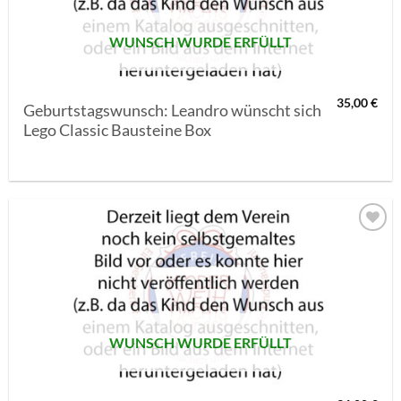
WUNSCH WURDE ERFÜLLT
35,00
€
Geburtstagswunsch: Leandro wünscht sich
Lego Classic Bausteine Box
AUF MEINE
MERKLISTE
SETZEN
WUNSCH WURDE ERFÜLLT