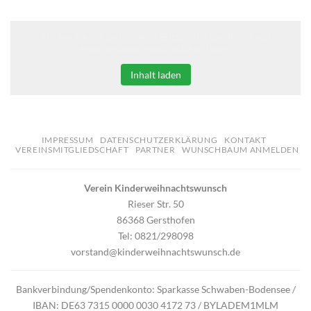
Klicken Sie auf den unteren Button, um den Inhalt von
erweiterungen.gooding.de zu laden.
Inhalt laden
IMPRESSUM
DATENSCHUTZERKLÄRUNG
KONTAKT
VEREINSMITGLIEDSCHAFT
PARTNER
WUNSCHBAUM ANMELDEN
Verein Kinderweihnachtswunsch
Rieser Str. 50
86368 Gersthofen
Tel: 0821/298098
vorstand@kinderweihnachtswunsch.de
Bankverbindung/Spendenkonto: Sparkasse Schwaben-Bodensee /
IBAN: DE63 7315 0000 0030 4172 73 / BYLADEM1MLM