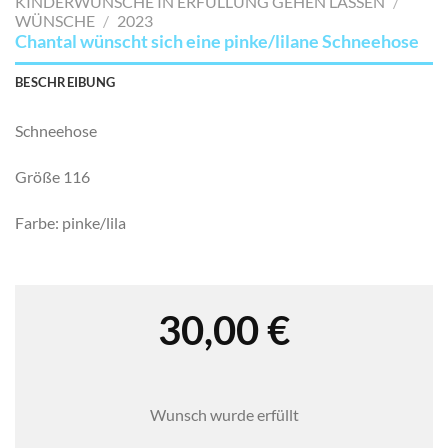
KINDERWÜNSCHE IN ERFÜLLUNG GEHEN LASSEN
/
SETZEN
WÜNSCHE
/
2023
Chantal wünscht sich eine pinke/lilane Schneehose
BESCHREIBUNG
Schneehose
Größe 116
Farbe: pinke/lila
30,00
€
Wunsch wurde erfüllt