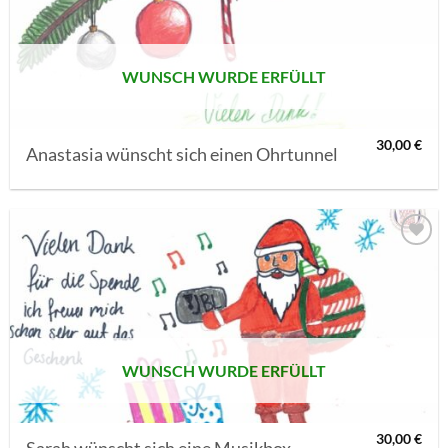
SETZEN
WUNSCH WURDE ERFÜLLT
30,00
€
Anastasia wünscht sich einen Ohrtunnel
AUF MEINE
MERKLISTE
SETZEN
WUNSCH WURDE ERFÜLLT
30,00
€