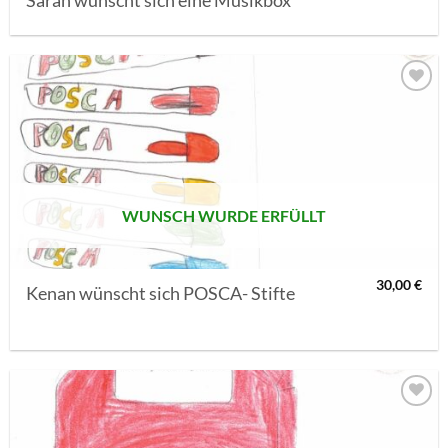
Sarah wünscht sich eine Musikbox
AUF MEINE
MERKLISTE
SETZEN
WUNSCH WURDE ERFÜLLT
30,00
€
Kenan wünscht sich POSCA- Stifte
AUF MEINE
MERKLISTE