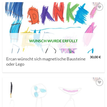
AUF MEINE
MERKLISTE
SETZEN
WUNSCH WURDE ERFÜLLT
30,00
€
Ercan wünscht sich magnetische Bausteine
oder Lego
AUF MEINE
MERKLISTE
SETZEN