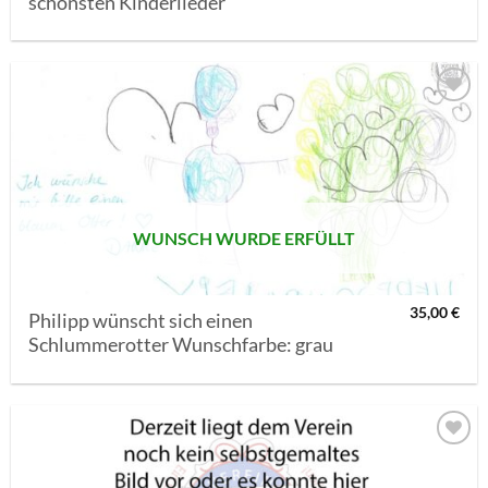
schönsten Kinderlieder“
AUF MEINE
MERKLISTE
SETZEN
WUNSCH WURDE ERFÜLLT
35,00
€
Philipp wünscht sich einen
Schlummerotter Wunschfarbe: grau
AUF MEINE
MERKLISTE