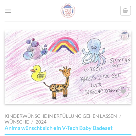
Skip
to
content
AUF MEINE
MERKLISTE
KINDERWÜNSCHE IN ERFÜLLUNG GEHEN LASSEN
/
SETZEN
WÜNSCHE
/
2024
Anima wünscht sich ein V-Tech Baby Badeset