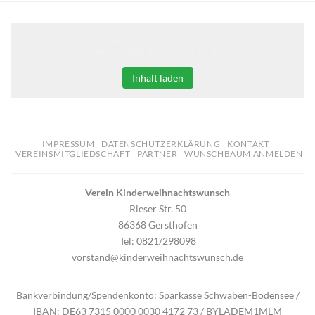
Klicken Sie auf den unteren Button, um den Inhalt von
erweiterungen.gooding.de zu laden.
Inhalt laden
IMPRESSUM
DATENSCHUTZERKLÄRUNG
KONTAKT
VEREINSMITGLIEDSCHAFT
PARTNER
WUNSCHBAUM ANMELDEN
Verein Kinderweihnachtswunsch
Rieser Str. 50
86368 Gersthofen
Tel: 0821/298098
vorstand@kinderweihnachtswunsch.de
Bankverbindung/Spendenkonto: Sparkasse Schwaben-Bodensee /
IBAN: DE63 7315 0000 0030 4172 73 / BYLADEM1MLM