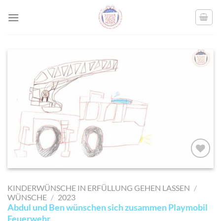
Skip
to
content
AUF MEINE
MERKLISTE
KINDERWÜNSCHE IN ERFÜLLUNG GEHEN LASSEN
/
SETZEN
WÜNSCHE
/
2023
Abdul und Ben wünschen sich zusammen Playmobil
Feuerwehr