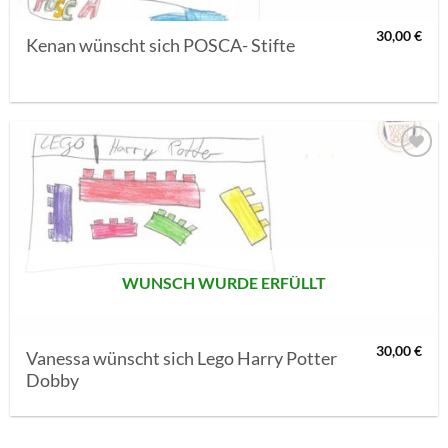
30,00
€
Kenan wünscht sich POSCA- Stifte
AUF MEINE
MERKLISTE
SETZEN
WUNSCH WURDE ERFÜLLT
30,00
€
Vanessa wünscht sich Lego Harry Potter
Dobby