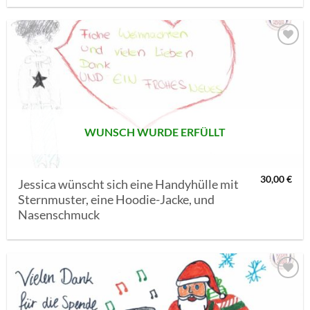
AUF MEINE
MERKLISTE
SETZEN
WUNSCH WURDE ERFÜLLT
30,00
€
Jessica wünscht sich eine Handyhülle mit
Sternmuster, eine Hoodie-Jacke, und
Nasenschmuck
AUF MEINE
MERKLISTE