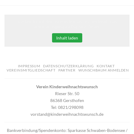
Klicken Sie auf den unteren Button, um den Inhalt von
erweiterungen.gooding.de zu laden.
Inhalt laden
IMPRESSUM
DATENSCHUTZERKLÄRUNG
KONTAKT
VEREINSMITGLIEDSCHAFT
PARTNER
WUNSCHBAUM ANMELDEN
Verein Kinderweihnachtswunsch
Rieser Str. 50
86368 Gersthofen
Tel: 0821/298098
vorstand@kinderweihnachtswunsch.de
Bankverbindung/Spendenkonto: Sparkasse Schwaben-Bodensee /