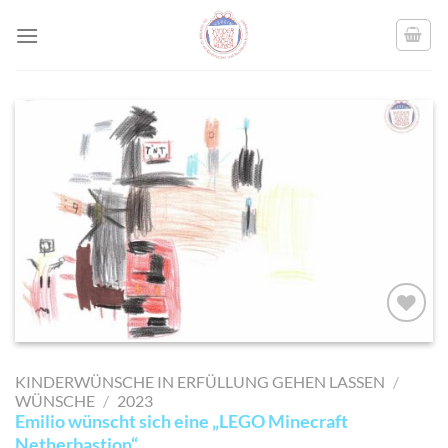
Skip
to
content
AUF MEINE
MERKLISTE
KINDERWÜNSCHE IN ERFÜLLUNG GEHEN LASSEN
/
SETZEN
WÜNSCHE
/
2023
Emilio wünscht sich eine „LEGO Minecraft
Netherbastion“