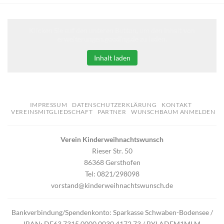
Klicken Sie auf den unteren Button, um den Inhalt von
erweiterungen.gooding.de zu laden.
Inhalt laden
IMPRESSUM
DATENSCHUTZERKLÄRUNG
KONTAKT
VEREINSMITGLIEDSCHAFT
PARTNER
WUNSCHBAUM ANMELDEN
Verein Kinderweihnachtswunsch
Rieser Str. 50
86368 Gersthofen
Tel: 0821/298098
vorstand@kinderweihnachtswunsch.de
Bankverbindung/Spendenkonto: Sparkasse Schwaben-Bodensee /
IBAN: DE63 7315 0000 0030 4172 73 / BYLADEM1MLM