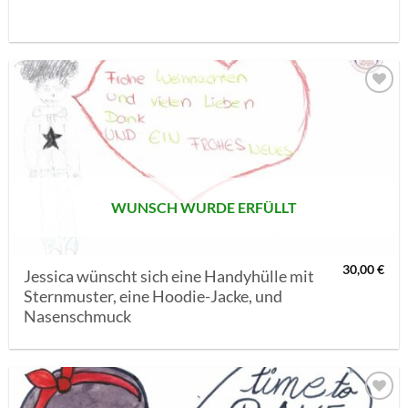
AUF MEINE
MERKLISTE
SETZEN
WUNSCH WURDE ERFÜLLT
30,00
€
Jessica wünscht sich eine Handyhülle mit
Sternmuster, eine Hoodie-Jacke, und
Nasenschmuck