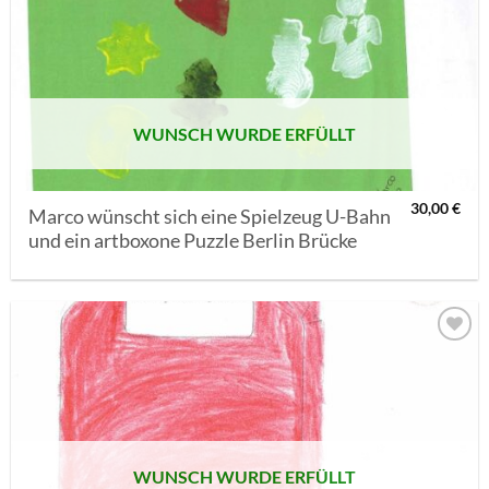
AUF MEINE
MERKLISTE
SETZEN
WUNSCH WURDE ERFÜLLT
30,00
€
Marco wünscht sich eine Spielzeug U-Bahn
und ein artboxone Puzzle Berlin Brücke
AUF MEINE
MERKLISTE
SETZEN
WUNSCH WURDE ERFÜLLT