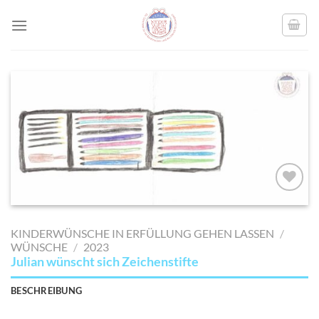
Skip
to
content
AUF MEINE
MERKLISTE
KINDERWÜNSCHE IN ERFÜLLUNG GEHEN LASSEN
/
SETZEN
WÜNSCHE
/
2023
Julian wünscht sich Zeichenstifte
BESCHREIBUNG