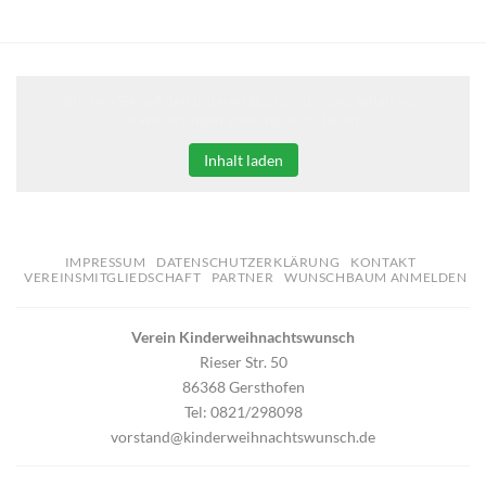
Klicken Sie auf den unteren Button, um den Inhalt von
erweiterungen.gooding.de zu laden.
Inhalt laden
IMPRESSUM
DATENSCHUTZERKLÄRUNG
KONTAKT
VEREINSMITGLIEDSCHAFT
PARTNER
WUNSCHBAUM ANMELDEN
Verein Kinderweihnachtswunsch
Rieser Str. 50
86368 Gersthofen
Tel: 0821/298098
vorstand@kinderweihnachtswunsch.de