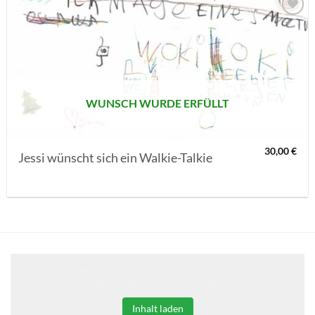
AUF MEINE
MERKLISTE
SETZEN
WUNSCH WURDE ERFÜLLT
30,00
€
Jessi wünscht sich ein Walkie-Talkie
Klicken Sie auf den unteren Button, um den Inhalt von
erweiterungen.gooding.de zu laden.
Inhalt laden