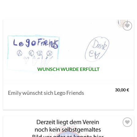
AUF MEINE
MERKLISTE
SETZEN
WUNSCH WURDE ERFÜLLT
30,00
€
Emily wünscht sich Lego Friends
AUF MEINE