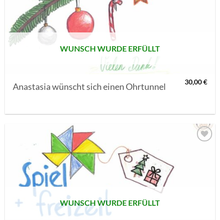
MERKLISTE
SETZEN
WUNSCH WURDE ERFÜLLT
30,00
€
Anastasia wünscht sich einen Ohrtunnel
AUF MEINE
MERKLISTE
SETZEN
WUNSCH WURDE ERFÜLLT