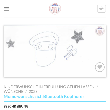
Skip
to
content
AUF MEINE
MERKLISTE
KINDERWÜNSCHE IN ERFÜLLUNG GEHEN LASSEN
/
SETZEN
WÜNSCHE
/
2023
Momo wünscht sich Bluetooth Kopfhörer
BESCHREIBUNG