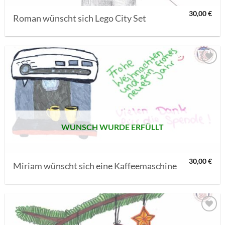
30,00
€
Roman wünscht sich Lego City Set
AUF MEINE
MERKLISTE
SETZEN
WUNSCH WURDE ERFÜLLT
30,00
€
Miriam wünscht sich eine Kaffeemaschine
AUF MEINE