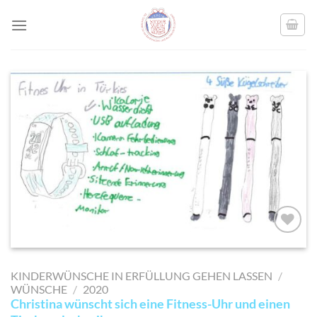
Skip
to
content
AUF MEINE
MERKLISTE
KINDERWÜNSCHE IN ERFÜLLUNG GEHEN LASSEN
/
SETZEN
WÜNSCHE
/
2020
Christina wünscht sich eine Fitness-Uhr und einen