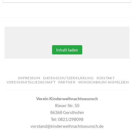
Klicken Sie auf den unteren Button, um den Inhalt von
erweiterungen.gooding.de zu laden.
Inhalt laden
IMPRESSUM
DATENSCHUTZERKLÄRUNG
KONTAKT
VEREINSMITGLIEDSCHAFT
PARTNER
WUNSCHBAUM ANMELDEN
Verein Kinderweihnachtswunsch
Rieser Str. 50
86368 Gersthofen
Tel: 0821/298098
vorstand@kinderweihnachtswunsch.de