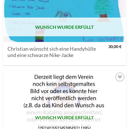
MERKLISTE
SETZEN
WUNSCH WURDE ERFÜLLT
30,00
€
Christian wünscht sich eine Handyhülle
und eine schwarze Nike-Jacke
AUF MEINE
MERKLISTE
SETZEN
WUNSCH WURDE ERFÜLLT