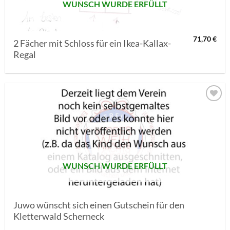
WUNSCH WURDE ERFÜLLT
71,70
€
2 Fächer mit Schloss für ein Ikea-Kallax-
Regal
AUF MEINE
MERKLISTE
SETZEN
WUNSCH WURDE ERFÜLLT
Juwo wünscht sich einen Gutschein für den
Kletterwald Scherneck