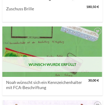
180,50
€
Zuschuss Brille
AUF MEINE
MERKLISTE
SETZEN
WUNSCH WURDE ERFÜLLT
30,00
€
Noah wünscht sich ein Kennzeichenhalter
mit FCA-Beschriftung