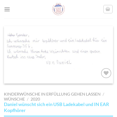
Skip
to
content
AUF MEINE
MERKLISTE
KINDERWÜNSCHE IN ERFÜLLUNG GEHEN LASSEN
/
SETZEN
WÜNSCHE
/
2020
Daniel wünscht sich ein USB Ladekabel und IN EAR
Kopfhörer