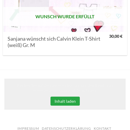
WUNSCH WURDE ERFÜLLT
30,00
€
Sanjana wünscht sich Calvin Klein T-Shirt
(weiß) Gr. M
Klicken Sie auf den unteren Button, um den Inhalt von
erweiterungen.gooding.de zu laden.
Inhalt laden
IMPRESSUM
DATENSCHUTZERKLÄRUNG
KONTAKT