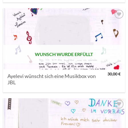
AUF MEINE
MERKLISTE
SETZEN
WUNSCH WURDE ERFÜLLT
30,00
€
Ayelevi wünscht sich eine Musikbox von
JBL
AUF MEINE
MERKLISTE
SETZEN