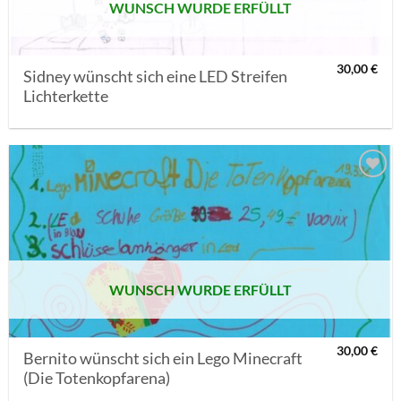
WUNSCH WURDE ERFÜLLT
30,00
€
Sidney wünscht sich eine LED Streifen
Lichterkette
AUF MEINE
MERKLISTE
SETZEN
WUNSCH WURDE ERFÜLLT
30,00
€
Bernito wünscht sich ein Lego Minecraft
(Die Totenkopfarena)