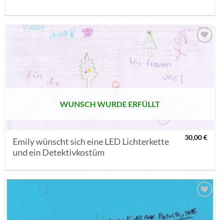
AUF MEINE
MERKLISTE
SETZEN
WUNSCH WURDE ERFÜLLT
30,00
€
Emily wünscht sich eine LED Lichterkette
und ein Detektivkostüm
AUF MEINE
MERKLISTE