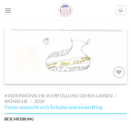
Skip
to
content
AUF MEINE
MERKLISTE
KINDERWÜNSCHE IN ERFÜLLUNG GEHEN LASSEN
/
SETZEN
WÜNSCHE
/
2020
Florin wünscht sich Schuhe und einen Ring
BESCHREIBUNG