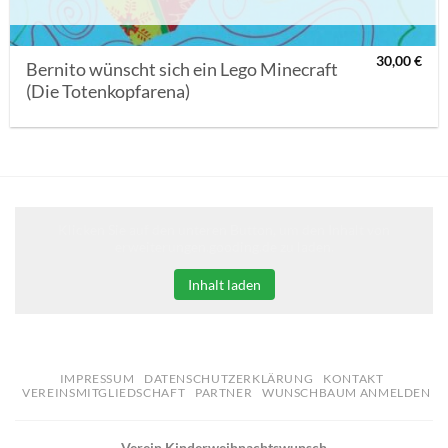
30,00
€
Bernito wünscht sich ein Lego Minecraft
(Die Totenkopfarena)
Klicken Sie auf den unteren Button, um den Inhalt von
erweiterungen.gooding.de zu laden.
Inhalt laden
IMPRESSUM
DATENSCHUTZERKLÄRUNG
KONTAKT
VEREINSMITGLIEDSCHAFT
PARTNER
WUNSCHBAUM ANMELDEN
Verein Kinderweihnachtswunsch