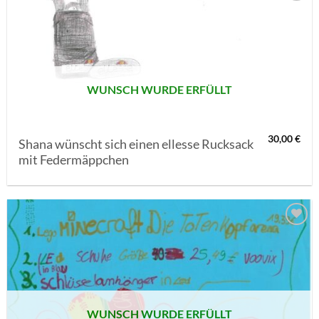
AUF MEINE
MERKLISTE
SETZEN
WUNSCH WURDE ERFÜLLT
30,00
€
Shana wünscht sich einen ellesse Rucksack
mit Federmäppchen
AUF MEINE
MERKLISTE
SETZEN
WUNSCH WURDE ERFÜLLT