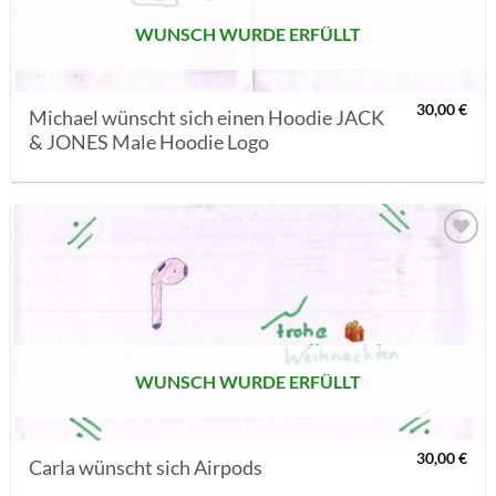
WUNSCH WURDE ERFÜLLT
30,00
€
Michael wünscht sich einen Hoodie JACK
& JONES Male Hoodie Logo
AUF MEINE
MERKLISTE
SETZEN
WUNSCH WURDE ERFÜLLT
30,00
€
Carla wünscht sich Airpods