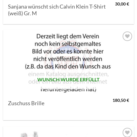
30,00
€
Sanjana wünscht sich Calvin Klein T-Shirt
(weiß) Gr. M
AUF MEINE
MERKLISTE
SETZEN
WUNSCH WURDE ERFÜLLT
180,50
€
Zuschuss Brille