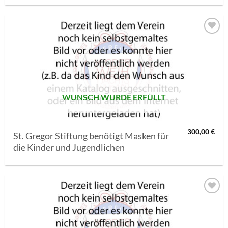
AUF MEINE
MERKLISTE
SETZEN
WUNSCH WURDE ERFÜLLT
300,00
€
St. Gregor Stiftung benötigt Masken für
die Kinder und Jugendlichen
AUF MEINE
MERKLISTE
SETZEN