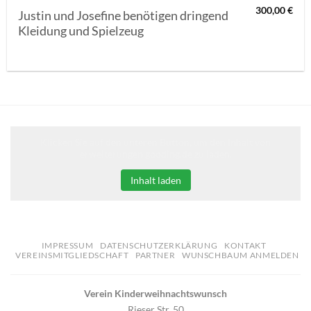
300,00
€
Justin und Josefine benötigen dringend
Kleidung und Spielzeug
Klicken Sie auf den unteren Button, um den Inhalt von
erweiterungen.gooding.de zu laden.
Inhalt laden
IMPRESSUM
DATENSCHUTZERKLÄRUNG
KONTAKT
VEREINSMITGLIEDSCHAFT
PARTNER
WUNSCHBAUM ANMELDEN
Verein Kinderweihnachtswunsch
Rieser Str. 50