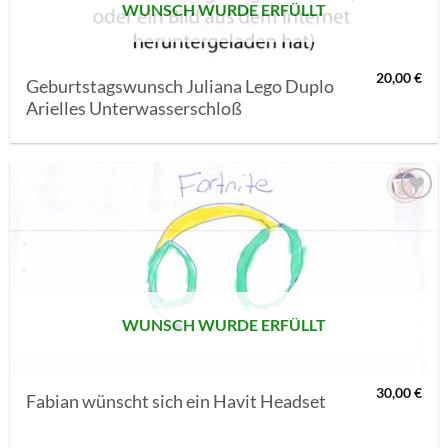
WUNSCH WURDE ERFÜLLT
20,00
€
Geburtstagswunsch Juliana Lego Duplo
Arielles Unterwasserschloß
AUF MEINE
MERKLISTE
SETZEN
WUNSCH WURDE ERFÜLLT
30,00
€
Fabian wünscht sich ein Havit Headset