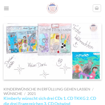
Skip
to
content
AUF MEINE
MERKLISTE
KINDERWÜNSCHE IN ERFÜLLUNG GEHEN LASSEN
/
SETZEN
WÜNSCHE
/
2021
Kimberly wünscht sich drei CDs 1. CD TKKG 2. CD
die drei Fragezeichen 3. CD Ostwind