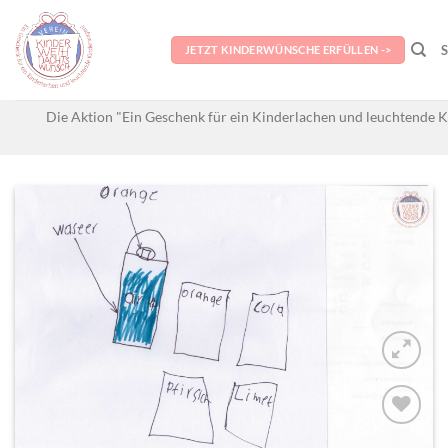
Skip
to
JETZT KINDERWÜNSCHE ERFÜLLEN ->
content
Die Aktion "Ein Geschenk für ein Kinderlachen und leuchtende K
AUF MEINE