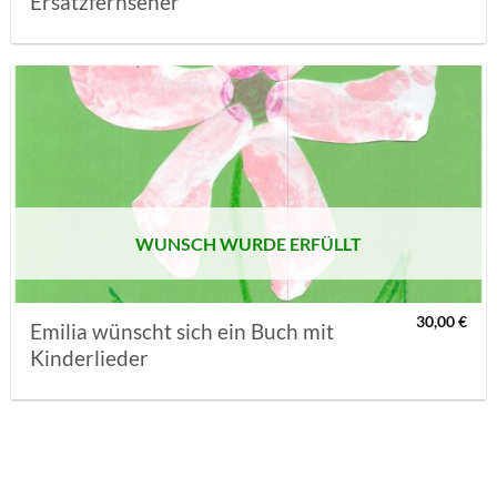
Ersatzfernseher
AUF MEINE
MERKLISTE
SETZEN
WUNSCH WURDE ERFÜLLT
30,00
€
Emilia wünscht sich ein Buch mit
Kinderlieder