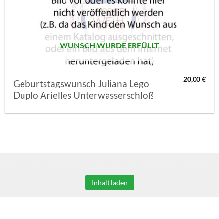
MERKLISTE
SETZEN
WUNSCH WURDE ERFÜLLT
20,00
€
Geburtstagswunsch Juliana Lego
Duplo Arielles Unterwasserschloß
Sie auf den unteren Button, um den Inhalt von erweiterungen.gooding.de 
Inhalt laden