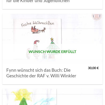
für die Kinder und Jugendlichen
AUF MEINE
MERKLISTE
SETZEN
WUNSCH WURDE ERFÜLLT
30,00
€
Fynn wünscht sich das Buch: Die
Geschichte der RAF v. Willi Winkler
AUF MEINE