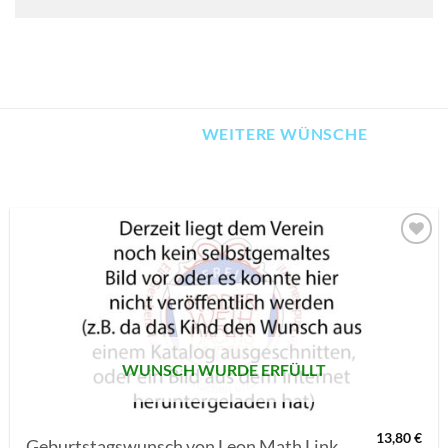
WEITERE WÜNSCHE
AUF MEINE
MERKLISTE
SETZEN
WUNSCH WURDE ERFÜLLT
13,80
€
Geburtstagswunsch von Leon Math Link