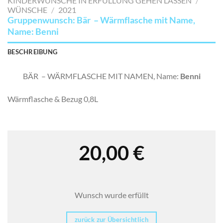
KINDERWÜNSCHE IN ERFÜLLUNG GEHEN LASSEN
/
SETZEN
WÜNSCHE
/
2021
Gruppenwunsch: Bär – Wärmflasche mit Name,
Name: Benni
BESCHREIBUNG
BÄR – WÄRMFLASCHE MIT NAMEN, Name:
Benni
Wärmflasche & Bezug 0,8L
20,00
€
Wunsch wurde erfüllt
zurück zur Übersichtlich