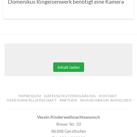
Domenikus Ringeisenwerk benötigt eine Kamera
Klicken Sie auf den unteren Button, um den Inhalt von
erweiterungen.gooding.de zu laden.
Inhalt laden
IMPRESSUM
DATENSCHUTZERKLÄRUNG
KONTAKT
VEREINSMITGLIEDSCHAFT
PARTNER
WUNSCHBAUM ANMELDEN
Verein Kinderweihnachtswunsch
Rieser Str. 50
86368 Gersthofen