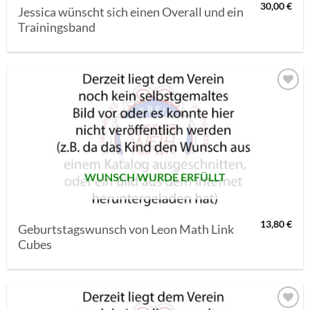
30,00
€
Jessica wünscht sich einen Overall und ein
Trainingsband
AUF MEINE
MERKLISTE
SETZEN
WUNSCH WURDE ERFÜLLT
13,80
€
Geburtstagswunsch von Leon Math Link
Cubes