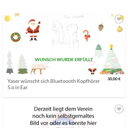
AUF MEINE
MERKLISTE
SETZEN
WUNSCH WURDE ERFÜLLT
30,00
€
Yaser wünscht sich Bluetoooth Kopfhörer
5.o in Ear
AUF MEINE
MERKLISTE
SETZEN