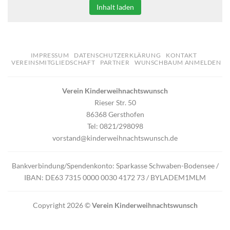
Inhalt laden
IMPRESSUM
DATENSCHUTZERKLÄRUNG
KONTAKT
VEREINSMITGLIEDSCHAFT
PARTNER
WUNSCHBAUM ANMELDEN
Verein Kinderweihnachtswunsch
Rieser Str. 50
86368 Gersthofen
Tel: 0821/298098
vorstand@kinderweihnachtswunsch.de
Bankverbindung/Spendenkonto: Sparkasse Schwaben-Bodensee /
IBAN: DE63 7315 0000 0030 4172 73 / BYLADEM1MLM
Copyright 2026 ©
Verein Kinderweihnachtswunsch
Die Seite Kinderweihnachtswunsch wurde in Kooperation mit
Mai
Easy Life
erstellt.