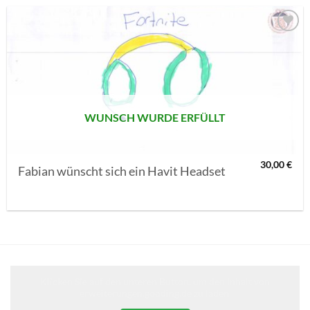
AUF MEINE
MERKLISTE
SETZEN
WUNSCH WURDE ERFÜLLT
30,00
€
Fabian wünscht sich ein Havit Headset
Klicken Sie auf den unteren Button, um den Inhalt von
erweiterungen.gooding.de zu laden.