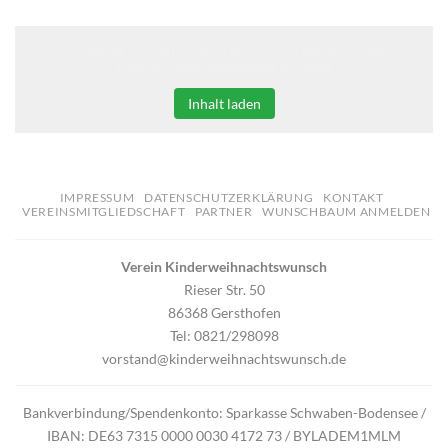
Klicken Sie auf den unteren Button, um den Inhalt von
erweiterungen.gooding.de zu laden.
Inhalt laden
IMPRESSUM
DATENSCHUTZERKLÄRUNG
KONTAKT
VEREINSMITGLIEDSCHAFT
PARTNER
WUNSCHBAUM ANMELDEN
Verein Kinderweihnachtswunsch
Rieser Str. 50
86368 Gersthofen
Tel: 0821/298098
vorstand@kinderweihnachtswunsch.de
Bankverbindung/Spendenkonto: Sparkasse Schwaben-Bodensee /
IBAN: DE63 7315 0000 0030 4172 73 / BYLADEM1MLM