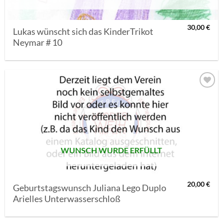
30,00
€
Lukas wünscht sich das KinderTrikot
Neymar # 10
AUF MEINE
MERKLISTE
SETZEN
WUNSCH WURDE ERFÜLLT
20,00
€
Geburtstagswunsch Juliana Lego Duplo
Arielles Unterwasserschloß