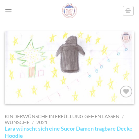
Skip
to
content
AUF MEINE
MERKLISTE
KINDERWÜNSCHE IN ERFÜLLUNG GEHEN LASSEN
/
SETZEN
WÜNSCHE
/
2021
Lara wünscht sich eine Sucor Damen tragbare Decke
Hoodie