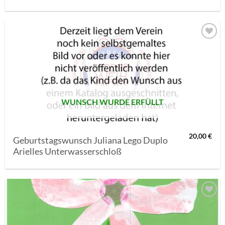
AUF MEINE
MERKLISTE
SETZEN
WUNSCH WURDE ERFÜLLT
20,00
€
Geburtstagswunsch Juliana Lego Duplo
Arielles Unterwasserschloß
AUF MEINE
MERKLISTE
SETZEN