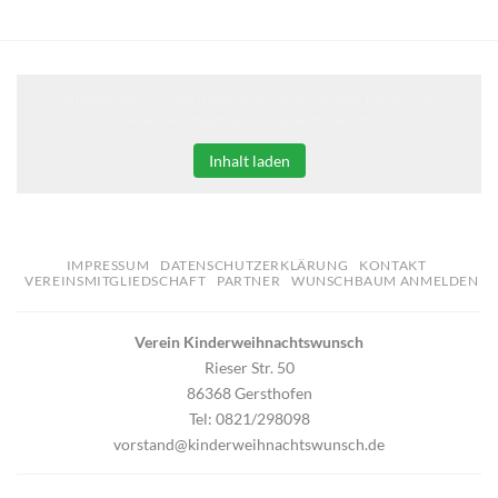
Klicken Sie auf den unteren Button, um den Inhalt von
erweiterungen.gooding.de zu laden.
Inhalt laden
IMPRESSUM
DATENSCHUTZERKLÄRUNG
KONTAKT
VEREINSMITGLIEDSCHAFT
PARTNER
WUNSCHBAUM ANMELDEN
Verein Kinderweihnachtswunsch
Rieser Str. 50
86368 Gersthofen
Tel: 0821/298098
vorstand@kinderweihnachtswunsch.de