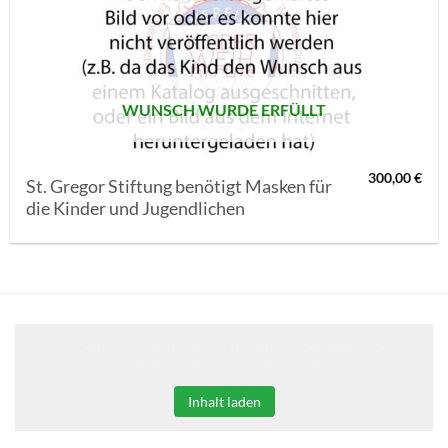
AUF MEINE
MERKLISTE
SETZEN
WUNSCH WURDE ERFÜLLT
300,00
€
St. Gregor Stiftung benötigt Masken für
die Kinder und Jugendlichen
Klicken Sie auf den unteren Button, um den Inhalt von
erweiterungen.gooding.de zu laden.
Inhalt laden