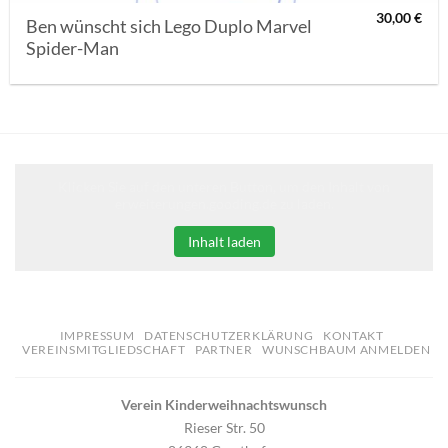
30,00
€
Ben wünscht sich Lego Duplo Marvel
Spider-Man
Klicken Sie auf den unteren Button, um den Inhalt von
erweiterungen.gooding.de zu laden.
Inhalt laden
IMPRESSUM
DATENSCHUTZERKLÄRUNG
KONTAKT
VEREINSMITGLIEDSCHAFT
PARTNER
WUNSCHBAUM ANMELDEN
Verein Kinderweihnachtswunsch
Rieser Str. 50