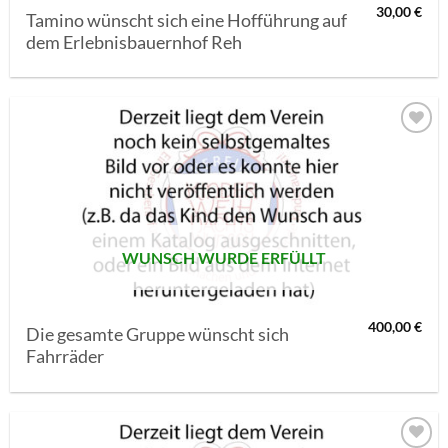
30,00
€
Tamino wünscht sich eine Hofführung auf
dem Erlebnisbauernhof Reh
AUF MEINE
MERKLISTE
SETZEN
WUNSCH WURDE ERFÜLLT
400,00
€
Die gesamte Gruppe wünscht sich
Fahrräder