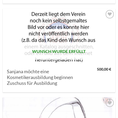
AUF MEINE
MERKLISTE
SETZEN
WUNSCH WURDE ERFÜLLT
500,00
€
Sanjana möchte eine
Kosmetikerausbildung beginnen
Zuschuss für Ausbildung
AUF MEINE
MERKLISTE