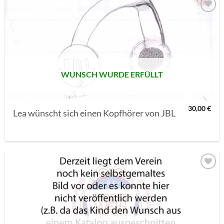
AUF MEINE
MERKLISTE
SETZEN
WUNSCH WURDE ERFÜLLT
30,00
€
Lea wünscht sich einen Kopfhörer von JBL
AUF MEINE
MERKLISTE
SETZEN