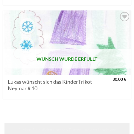
AUF MEINE
MERKLISTE
SETZEN
WUNSCH WURDE ERFÜLLT
30,00
€
Lukas wünscht sich das KinderTrikot
Neymar # 10
Klicken Sie auf den unteren Button, um den Inhalt von