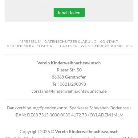
erweiterungen.gooding.de zu laden.
Inhalt laden
IMPRESSUM
DATENSCHUTZERKLÄRUNG
KONTAKT
VEREINSMITGLIEDSCHAFT
PARTNER
WUNSCHBAUM ANMELDEN
Verein Kinderweihnachtswunsch
Rieser Str. 50
86368 Gersthofen
Tel: 0821/298098
vorstand@kinderweihnachtswunsch.de
Bankverbindung/Spendenkonto: Sparkasse Schwaben-Bodensee /
IBAN: DE63 7315 0000 0030 4172 73 / BYLADEM1MLM
Copyright 2026 ©
Verein Kinderweihnachtswunsch