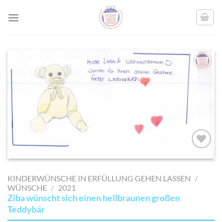
Skip
to
content
AUF MEINE
MERKLISTE
KINDERWÜNSCHE IN ERFÜLLUNG GEHEN LASSEN
/
SETZEN
WÜNSCHE
/
2021
Ziba wünscht sich einen hellbraunen großen
Teddybär