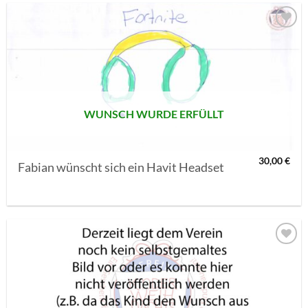
AUF MEINE
MERKLISTE
SETZEN
WUNSCH WURDE ERFÜLLT
30,00
€
Fabian wünscht sich ein Havit Headset
AUF MEINE
MERKLISTE
SETZEN