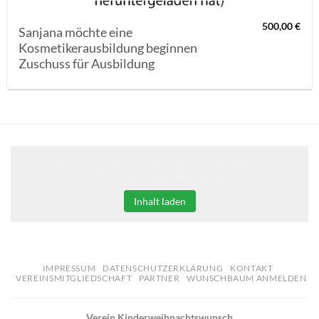
500,00
€
Sanjana möchte eine
Kosmetikerausbildung beginnen
Zuschuss für Ausbildung
Klicken Sie auf den unteren Button, um den Inhalt von
erweiterungen.gooding.de zu laden.
Inhalt laden
IMPRESSUM
DATENSCHUTZERKLÄRUNG
KONTAKT
VEREINSMITGLIEDSCHAFT
PARTNER
WUNSCHBAUM ANMELDEN
Verein Kinderweihnachtswunsch