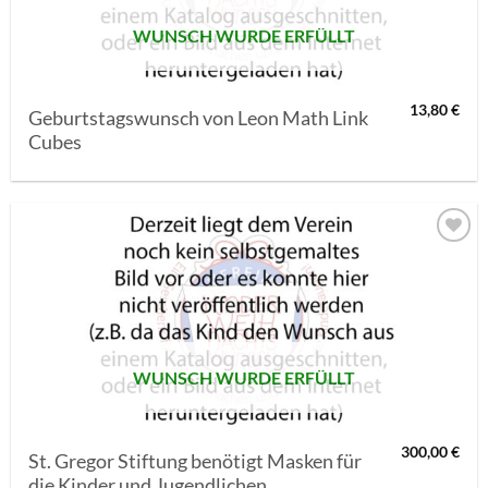
WUNSCH WURDE ERFÜLLT
13,80
€
Geburtstagswunsch von Leon Math Link
Cubes
AUF MEINE
MERKLISTE
SETZEN
WUNSCH WURDE ERFÜLLT
300,00
€
St. Gregor Stiftung benötigt Masken für
die Kinder und Jugendlichen