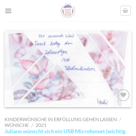
Skip
to
content
AUF MEINE
MERKLISTE
KINDERWÜNSCHE IN ERFÜLLUNG GEHEN LASSEN
/
SETZEN
WÜNSCHE
/
2021
Juliano wünscht sich ein USB Microfonset (wichtig