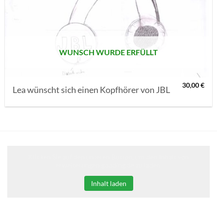
MERKLISTE
SETZEN
WUNSCH WURDE ERFÜLLT
30,00
€
Lea wünscht sich einen Kopfhörer von JBL
Klicken Sie auf den unteren Button, um den Inhalt von
erweiterungen.gooding.de zu laden.
Inhalt laden