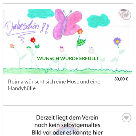
AUF MEINE
MERKLISTE
SETZEN
WUNSCH WURDE ERFÜLLT
30,00
€
Rojma wünscht sich eine Hose und eine
Handyhülle
AUF MEINE
MERKLISTE