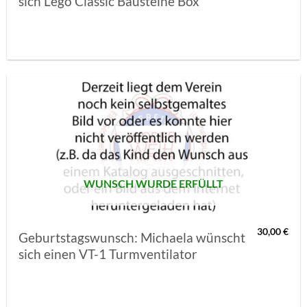
sich Lego Classic Bausteine Box
AUF MEINE
MERKLISTE
SETZEN
WUNSCH WURDE ERFÜLLT
30,00
€
Geburtstagswunsch: Michaela wünscht
sich einen VT-1 Turmventilator