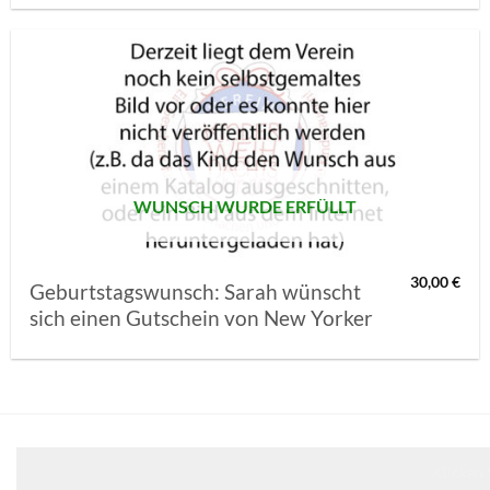
AUF MEINE
MERKLISTE
SETZEN
WUNSCH WURDE ERFÜLLT
30,00
€
Geburtstagswunsch: Sarah wünscht
sich einen Gutschein von New Yorker
Klicken 