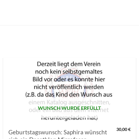
AUF MEINE
MERKLISTE
SETZEN
WUNSCH WURDE ERFÜLLT
30,00
€
Geburtstagswunsch: Saphira wünscht