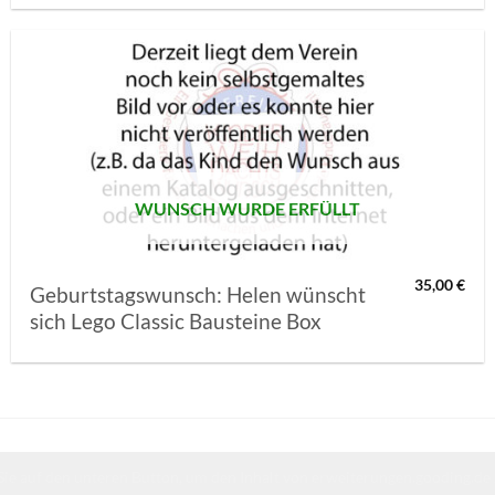
AUF MEINE
MERKLISTE
SETZEN
WUNSCH WURDE ERFÜLLT
35,00
€
Geburtstagswunsch: Helen wünscht
sich Lego Classic Bausteine Box
Sie auf den unteren Button, um den Inhalt von erweiterungen.gooding.de 