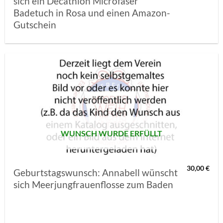
sich ein Decathlon Microfaser
Badetuch in Rosa und einen Amazon-
Gutschein
AUF MEINE
MERKLISTE
SETZEN
WUNSCH WURDE ERFÜLLT
30,00
€
Geburtstagswunsch: Annabell wünscht
sich Meerjungfrauenflosse zum Baden