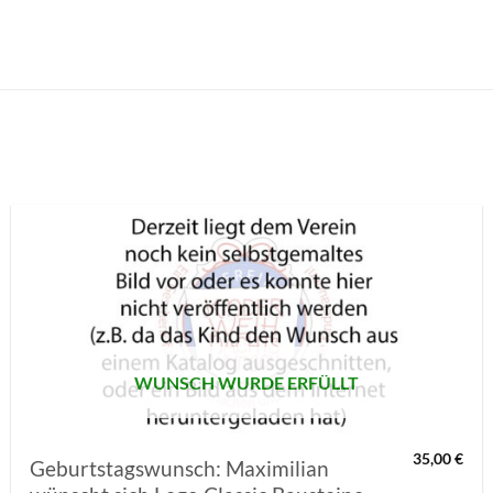
AUF MEINE
MERKLISTE
SETZEN
WUNSCH WURDE ERFÜLLT
35,00
€
Geburtstagswunsch: Maximilian