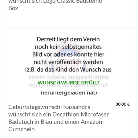
wünscht sich Lego Classic Bausteine
Box
AUF MEINE
MERKLISTE
SETZEN
WUNSCH WURDE ERFÜLLT
30,00
€
Geburtstagswunsch: Kassandra
wünscht sich ein Decathlon Microfaser
Badetuch in Blau und einen Amazon-
Gutschein