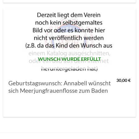
AUF MEINE
MERKLISTE
SETZEN
WUNSCH WURDE ERFÜLLT
30,00
€
Geburtstagswunsch: Annabell wünscht
sich Meerjungfrauenflosse zum Baden