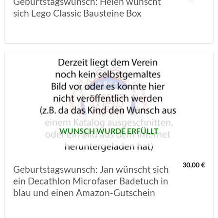
Geburtstagswunsch: Helen wünscht
sich Lego Classic Bausteine Box
AUF MEINE
MERKLISTE
SETZEN
WUNSCH WURDE ERFÜLLT
30,00
€
Geburtstagswunsch: Jan wünscht sich
ein Decathlon Microfaser Badetuch in
blau und einen Amazon-Gutschein