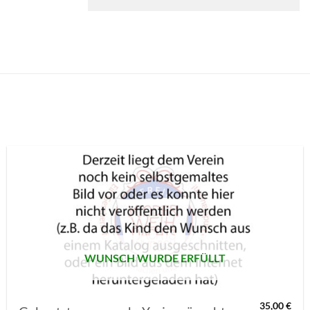
AUF MEINE
MERKLISTE
SETZEN
WUNSCH WURDE ERFÜLLT
35,00
€