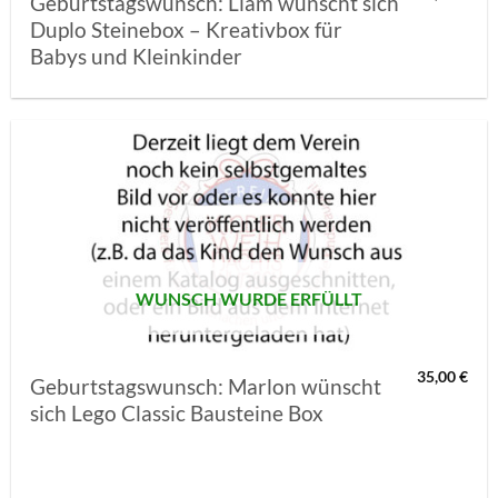
Geburtstagswunsch: Liam wünscht sich
Duplo Steinebox – Kreativbox für
Babys und Kleinkinder
AUF MEINE
MERKLISTE
SETZEN
WUNSCH WURDE ERFÜLLT
35,00
€
Geburtstagswunsch: Marlon wünscht
sich Lego Classic Bausteine Box