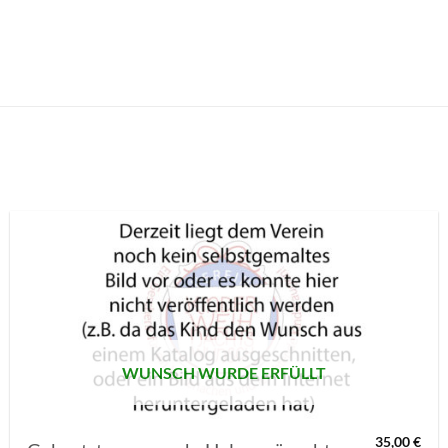
AUF MEINE
MERKLISTE
SETZEN
WUNSCH WURDE ERFÜLLT
35,00
€