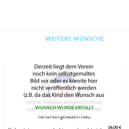
WEITERE WÜNSCHE
AUF MEINE
MERKLISTE
SETZEN
WUNSCH WURDE ERFÜLLT
36,00
€