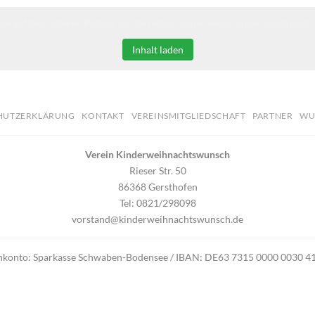
Sie auf den unteren Button, um den Inhalt von erweiterungen.gooding.de 
Inhalt laden
HUTZERKLÄRUNG
KONTAKT
VEREINSMITGLIEDSCHAFT
PARTNER
WU
Verein Kinderweihnachtswunsch
Rieser Str. 50
86368 Gersthofen
Tel: 0821/298098
vorstand@kinderweihnachtswunsch.de
nkonto: Sparkasse Schwaben-Bodensee / IBAN: DE63 7315 0000 0030
Copyright 2026 ©
Verein Kinderweihnachtswunsch
eite Kinderweihnachtswunsch wurde in Kooperation mit
Mai Easy Life
er