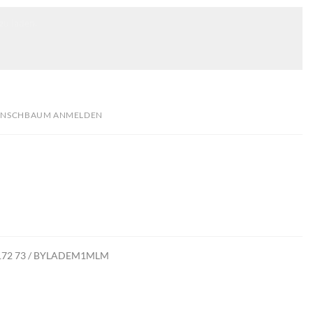
zu laden.
NSCHBAUM ANMELDEN
 4172 73 / BYLADEM1MLM
stellt.