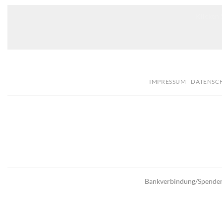
Klicken 
IMPRESSUM
DATENSC
Bankverbindung/Spende
Die S