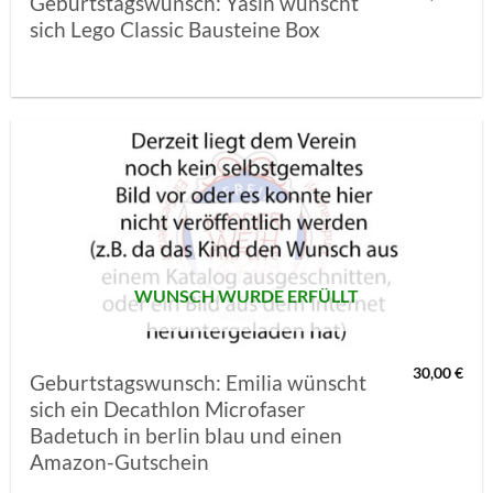
Geburtstagswunsch: Yasin wünscht
sich Lego Classic Bausteine Box
AUF MEINE
MERKLISTE
SETZEN
WUNSCH WURDE ERFÜLLT
30,00
€
Geburtstagswunsch: Emilia wünscht
sich ein Decathlon Microfaser
Badetuch in berlin blau und einen
Amazon-Gutschein