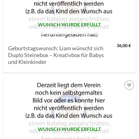
SETZEN
WUNSCH WURDE ERFÜLLT
36,00
€
Geburtstagswunsch: Liam wünscht sich
Duplo Steinebox – Kreativbox für Babys
und Kleinkinder
AUF MEINE
MERKLISTE
SETZEN
WUNSCH WURDE ERFÜLLT