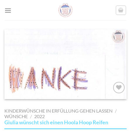
Skip
to
content
AUF MEINE
MERKLISTE
KINDERWÜNSCHE IN ERFÜLLUNG GEHEN LASSEN
/
SETZEN
WÜNSCHE
/
2022
Giulia wünscht sich einen Hoola Hoop Reifen