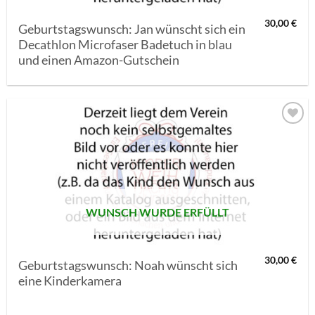
30,00
€
Geburtstagswunsch: Jan wünscht sich ein
Decathlon Microfaser Badetuch in blau
und einen Amazon-Gutschein
AUF MEINE
MERKLISTE
SETZEN
WUNSCH WURDE ERFÜLLT
30,00
€
Geburtstagswunsch: Noah wünscht sich
eine Kinderkamera