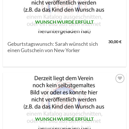
SETZEN
WUNSCH WURDE ERFÜLLT
30,00
€
Geburtstagswunsch: Sarah wünscht sich
einen Gutschein von New Yorker
AUF MEINE
MERKLISTE
SETZEN
WUNSCH WURDE ERFÜLLT