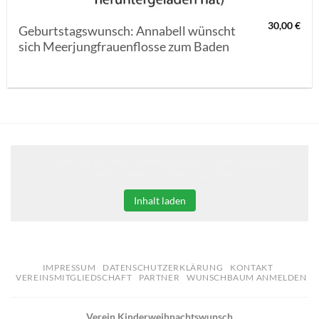
30,00
€
Geburtstagswunsch: Annabell wünscht
sich Meerjungfrauenflosse zum Baden
Klicken Sie auf den unteren Button, um den Inhalt von
erweiterungen.gooding.de zu laden.
Inhalt laden
IMPRESSUM
DATENSCHUTZERKLÄRUNG
KONTAKT
VEREINSMITGLIEDSCHAFT
PARTNER
WUNSCHBAUM ANMELDEN
Verein Kinderweihnachtswunsch