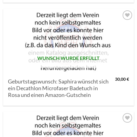
AUF MEINE
MERKLISTE
SETZEN
WUNSCH WURDE ERFÜLLT
30,00
€
Geburtstagswunsch: Saphira wünscht sich
ein Decathlon Microfaser Badetuch in
Rosa und einen Amazon-Gutschein
AUF MEINE
MERKLISTE