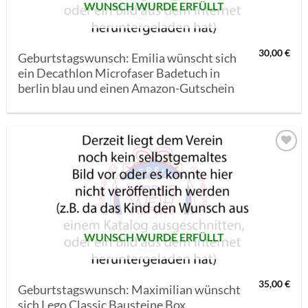
WUNSCH WURDE ERFÜLLT
30,00
€
Geburtstagswunsch: Emilia wünscht sich
ein Decathlon Microfaser Badetuch in
berlin blau und einen Amazon-Gutschein
AUF MEINE
MERKLISTE
SETZEN
WUNSCH WURDE ERFÜLLT
35,00
€
Geburtstagswunsch: Maximilian wünscht
sich Lego Classic Bausteine Box