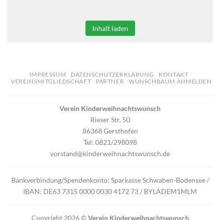
Klicken Sie auf den unteren Button, um den Inhalt von
erweiterungen.gooding.de zu laden.
Inhalt laden
IMPRESSUM
DATENSCHUTZERKLÄRUNG
KONTAKT
VEREINSMITGLIEDSCHAFT
PARTNER
WUNSCHBAUM ANMELDEN
Verein Kinderweihnachtswunsch
Rieser Str. 50
86368 Gersthofen
Tel: 0821/298098
vorstand@kinderweihnachtswunsch.de
Bankverbindung/Spendenkonto: Sparkasse Schwaben-Bodensee /
IBAN: DE63 7315 0000 0030 4172 73 / BYLADEM1MLM
Copyright 2026 ©
Verein Kinderweihnachtswunsch