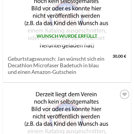
AUF MEINE
MERKLISTE
SETZEN
WUNSCH WURDE ERFÜLLT
30,00
€
Geburtstagswunsch: Jan wünscht sich ein
Decathlon Microfaser Badetuch in blau
und einen Amazon-Gutschein
AUF MEINE
MERKLISTE
SETZEN