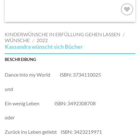
AUF MEINE
MERKLISTE
KINDERWÜNSCHE IN ERFÜLLUNG GEHEN LASSEN
/
SETZEN
WÜNSCHE
/
2022
Kassandra wünscht sich Bücher
BESCHREIBUNG
Dance into my World ISBN: 3734110025
und
Ein wenig Leben ISBN: 3492308708
oder
Zurück ins Leben geliebt ISBN: 3423219971