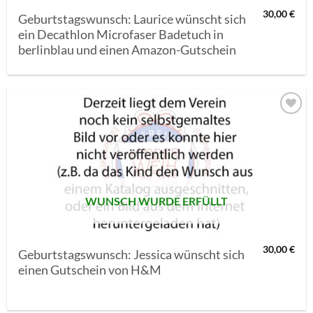
30,00
€
Geburtstagswunsch: Laurice wünscht sich
ein Decathlon Microfaser Badetuch in
berlinblau und einen Amazon-Gutschein
AUF MEINE
MERKLISTE
SETZEN
WUNSCH WURDE ERFÜLLT
30,00
€
Geburtstagswunsch: Jessica wünscht sich
einen Gutschein von H&M