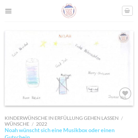
Skip
to
content
AUF MEINE
MERKLISTE
KINDERWÜNSCHE IN ERFÜLLUNG GEHEN LASSEN
/
SETZEN
WÜNSCHE
/
2022
Noah wünscht sich eine Musikbox oder einen
Gutschein