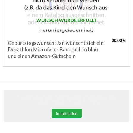
WUNSCH WURDE ERFÜLLT
30,00
€
Geburtstagswunsch: Jan wünscht sich ein
Decathlon Microfaser Badetuch in blau
und einen Amazon-Gutschein
Klicken Sie auf den unteren Button, um den Inhalt von
erweiterungen.gooding.de zu laden.
Inhalt laden