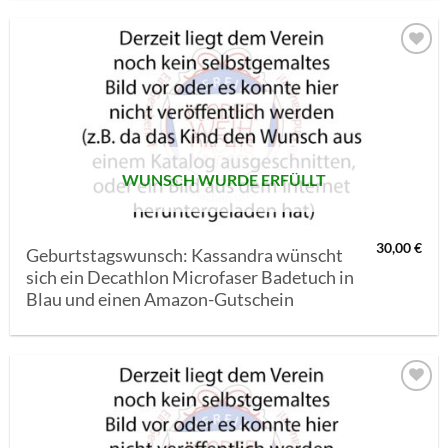
AUF MEINE
MERKLISTE
SETZEN
WUNSCH WURDE ERFÜLLT
30,00
€
Geburtstagswunsch: Kassandra wünscht
sich ein Decathlon Microfaser Badetuch in
Blau und einen Amazon-Gutschein
AUF MEINE
MERKLISTE
SETZEN