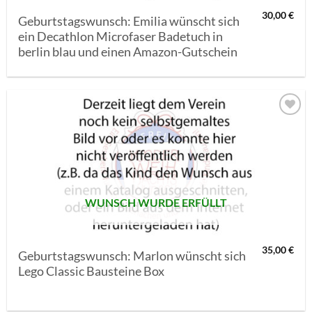
30,00
€
Geburtstagswunsch: Emilia wünscht sich
ein Decathlon Microfaser Badetuch in
berlin blau und einen Amazon-Gutschein
AUF MEINE
MERKLISTE
SETZEN
WUNSCH WURDE ERFÜLLT
35,00
€
Geburtstagswunsch: Marlon wünscht sich
Lego Classic Bausteine Box