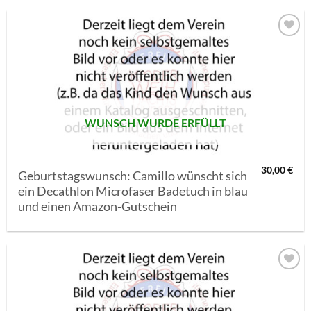
AUF MEINE
MERKLISTE
SETZEN
WUNSCH WURDE ERFÜLLT
30,00
€
Geburtstagswunsch: Camillo wünscht sich
ein Decathlon Microfaser Badetuch in blau
und einen Amazon-Gutschein
AUF MEINE
MERKLISTE
SETZEN