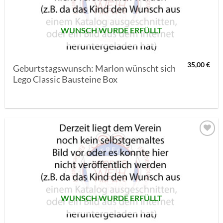
WUNSCH WURDE ERFÜLLT
35,00
€
Geburtstagswunsch: Marlon wünscht sich
Lego Classic Bausteine Box
AUF MEINE
MERKLISTE
SETZEN
WUNSCH WURDE ERFÜLLT