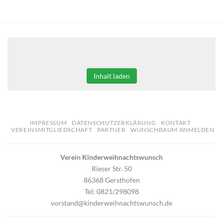
Klicken Sie auf den unteren Button, um den Inhalt von
erweiterungen.gooding.de zu laden.
Inhalt laden
IMPRESSUM
DATENSCHUTZERKLÄRUNG
KONTAKT
VEREINSMITGLIEDSCHAFT
PARTNER
WUNSCHBAUM ANMELDEN
Verein Kinderweihnachtswunsch
Rieser Str. 50
86368 Gersthofen
Tel: 0821/298098
vorstand@kinderweihnachtswunsch.de