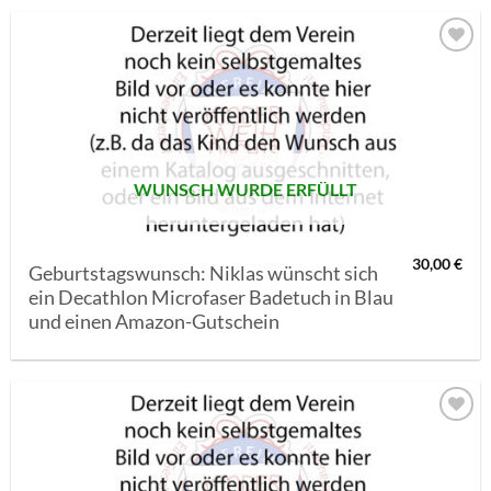
AUF MEINE
MERKLISTE
SETZEN
WUNSCH WURDE ERFÜLLT
30,00
€
Geburtstagswunsch: Niklas wünscht sich
ein Decathlon Microfaser Badetuch in Blau
und einen Amazon-Gutschein
AUF MEINE
MERKLISTE
SETZEN