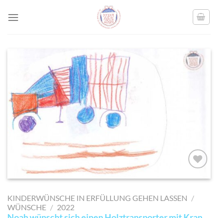
Skip
to
content
AUF MEINE
MERKLISTE
KINDERWÜNSCHE IN ERFÜLLUNG GEHEN LASSEN
/
SETZEN
WÜNSCHE
/
2022
Noah wünscht sich einen Holztransporter mit Kran