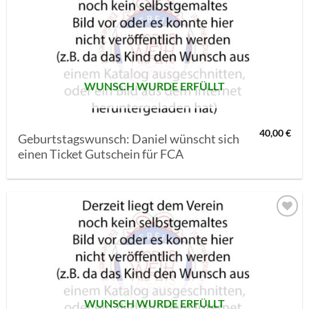
AUF MEINE
MERKLISTE
SETZEN
WUNSCH WURDE ERFÜLLT
40,00
€
Geburtstagswunsch: Daniel wünscht sich
einen Ticket Gutschein für FCA
AUF MEINE
MERKLISTE
SETZEN
WUNSCH WURDE ERFÜLLT