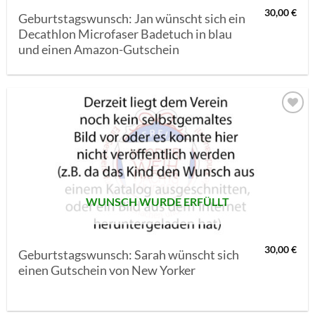
30,00
€
Geburtstagswunsch: Jan wünscht sich ein
Decathlon Microfaser Badetuch in blau
und einen Amazon-Gutschein
AUF MEINE
MERKLISTE
SETZEN
WUNSCH WURDE ERFÜLLT
30,00
€
Geburtstagswunsch: Sarah wünscht sich
einen Gutschein von New Yorker