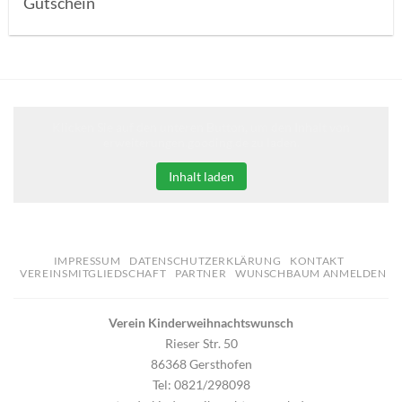
Gutschein
Klicken Sie auf den unteren Button, um den Inhalt von
erweiterungen.gooding.de zu laden.
Inhalt laden
IMPRESSUM
DATENSCHUTZERKLÄRUNG
KONTAKT
VEREINSMITGLIEDSCHAFT
PARTNER
WUNSCHBAUM ANMELDEN
Verein Kinderweihnachtswunsch
Rieser Str. 50
86368 Gersthofen
Tel: 0821/298098