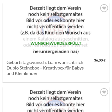
AUF MEINE
MERKLISTE
SETZEN
WUNSCH WURDE ERFÜLLT
36,00
€
Geburtstagswunsch: Liam wünscht sich
Duplo Steinebox – Kreativbox für Babys
und Kleinkinder
AUF MEINE
MERKLISTE
SETZEN