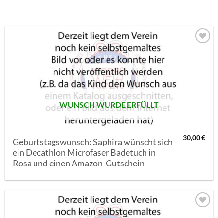
AUF MEINE
MERKLISTE
SETZEN
WUNSCH WURDE ERFÜLLT
30,00
€
Geburtstagswunsch: Saphira wünscht sich
ein Decathlon Microfaser Badetuch in
Rosa und einen Amazon-Gutschein
AUF MEINE