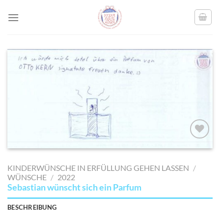
Skip
to
content
AUF MEINE
MERKLISTE
KINDERWÜNSCHE IN ERFÜLLUNG GEHEN LASSEN
/
SETZEN
WÜNSCHE
/
2022
Sebastian wünscht sich ein Parfum
BESCHREIBUNG