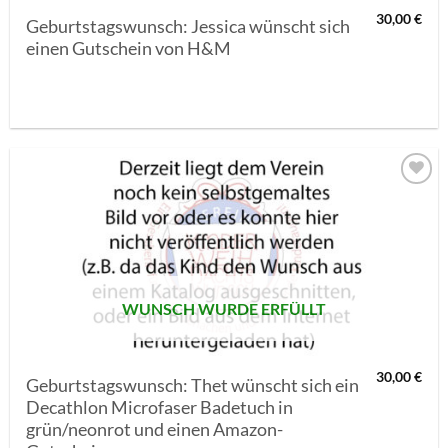
30,00
€
Geburtstagswunsch: Jessica wünscht sich
einen Gutschein von H&M
AUF MEINE
MERKLISTE
SETZEN
WUNSCH WURDE ERFÜLLT
30,00
€
Geburtstagswunsch: Thet wünscht sich ein
Decathlon Microfaser Badetuch in
grün/neonrot und einen Amazon-