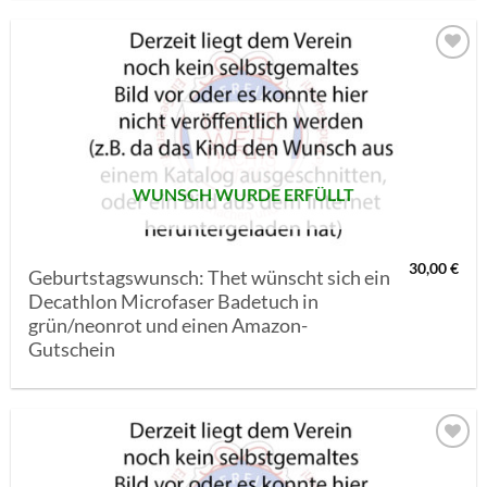
AUF MEINE
MERKLISTE
SETZEN
WUNSCH WURDE ERFÜLLT
30,00
€
Geburtstagswunsch: Thet wünscht sich ein
Decathlon Microfaser Badetuch in
grün/neonrot und einen Amazon-
Gutschein
AUF MEINE
MERKLISTE