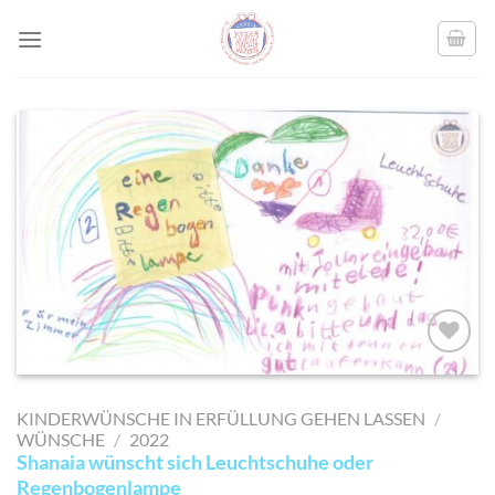
Skip
to
content
AUF MEINE
MERKLISTE
KINDERWÜNSCHE IN ERFÜLLUNG GEHEN LASSEN
/
SETZEN
WÜNSCHE
/
2022
Shanaia wünscht sich Leuchtschuhe oder
Regenbogenlampe