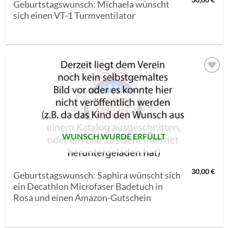
30,00
€
Geburtstagswunsch: Michaela wünscht
sich einen VT-1 Turmventilator
AUF MEINE
MERKLISTE
SETZEN
WUNSCH WURDE ERFÜLLT
30,00
€
Geburtstagswunsch: Saphira wünscht sich
ein Decathlon Microfaser Badetuch in
Rosa und einen Amazon-Gutschein