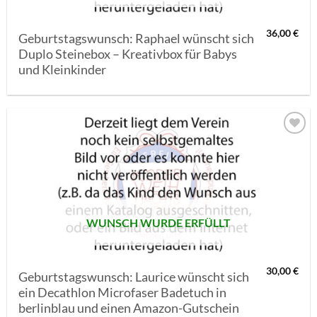
36,00
€
Geburtstagswunsch: Raphael wünscht sich
Duplo Steinebox – Kreativbox für Babys
und Kleinkinder
AUF MEINE
MERKLISTE
SETZEN
WUNSCH WURDE ERFÜLLT
30,00
€
Geburtstagswunsch: Laurice wünscht sich
ein Decathlon Microfaser Badetuch in
berlinblau und einen Amazon-Gutschein