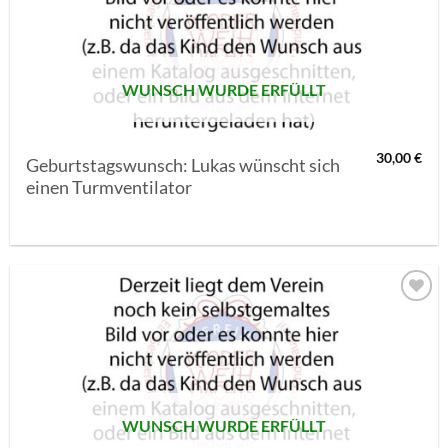
SETZEN
WUNSCH WURDE ERFÜLLT
30,00
€
Geburtstagswunsch: Lukas wünscht sich
einen Turmventilator
AUF MEINE
MERKLISTE
SETZEN
WUNSCH WURDE ERFÜLLT