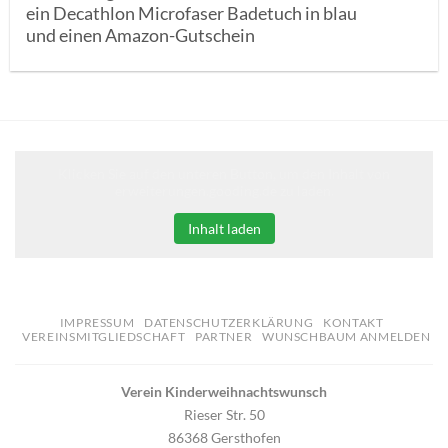
ein Decathlon Microfaser Badetuch in blau
und einen Amazon-Gutschein
Klicken Sie auf den unteren Button, um den Inhalt von
erweiterungen.gooding.de zu laden.
Inhalt laden
IMPRESSUM
DATENSCHUTZERKLÄRUNG
KONTAKT
VEREINSMITGLIEDSCHAFT
PARTNER
WUNSCHBAUM ANMELDEN
Verein Kinderweihnachtswunsch
Rieser Str. 50
86368 Gersthofen