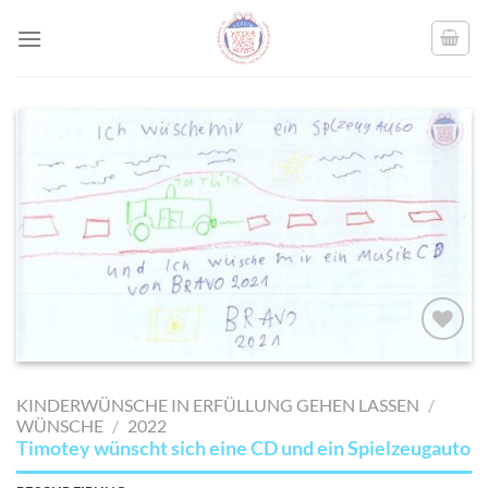
Skip
to
content
AUF MEINE
MERKLISTE
KINDERWÜNSCHE IN ERFÜLLUNG GEHEN LASSEN
/
SETZEN
WÜNSCHE
/
2022
Timotey wünscht sich eine CD und ein Spielzeugauto