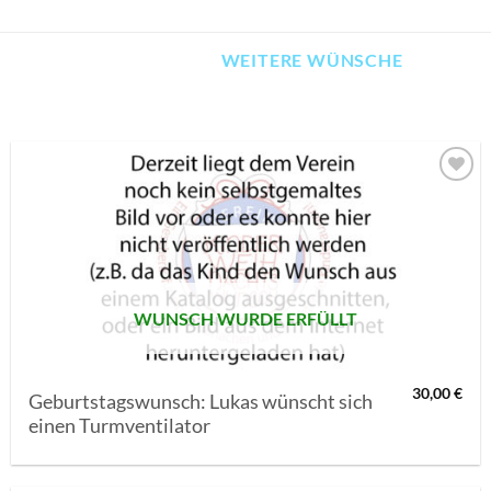
WEITERE WÜNSCHE
AUF MEINE
MERKLISTE
SETZEN
WUNSCH WURDE ERFÜLLT
30,00
€
Geburtstagswunsch: Lukas wünscht sich
einen Turmventilator