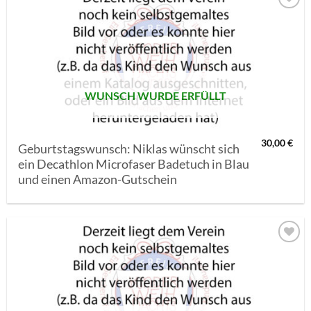
AUF MEINE
MERKLISTE
SETZEN
WUNSCH WURDE ERFÜLLT
30,00
€
Geburtstagswunsch: Niklas wünscht sich
ein Decathlon Microfaser Badetuch in Blau
und einen Amazon-Gutschein
AUF MEINE
MERKLISTE
SETZEN