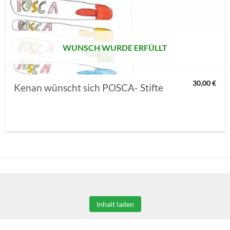
MERKLISTE
SETZEN
WUNSCH WURDE ERFÜLLT
30,00
€
Kenan wünscht sich POSCA- Stifte
Sie auf den unteren Button, um den Inhalt von erweiterungen.gooding.de 
Inhalt laden