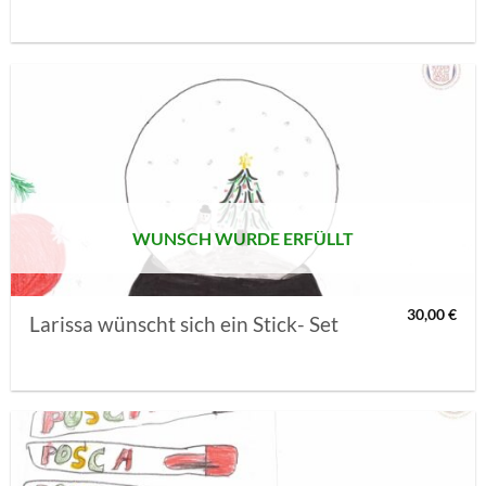
AUF MEINE
MERKLISTE
SETZEN
WUNSCH WURDE ERFÜLLT
30,00
€
Larissa wünscht sich ein Stick- Set
AUF MEINE