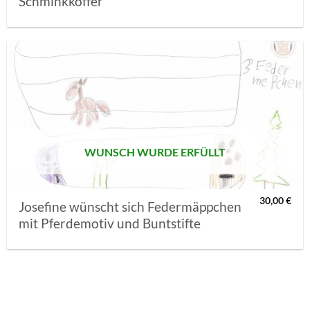
Schminkkoffer
AUF MEINE
MERKLISTE
SETZEN
WUNSCH WURDE ERFÜLLT
30,00
€
Josefine wünscht sich Federmäppchen
mit Pferdemotiv und Buntstifte