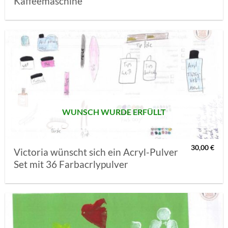
Kaffeemaschine
AUF MEINE
MERKLISTE
SETZEN
WUNSCH WURDE ERFÜLLT
30,00
€
Victoria wünscht sich ein Acryl-Pulver
Set mit 36 Farbacrlypulver
AUF MEINE