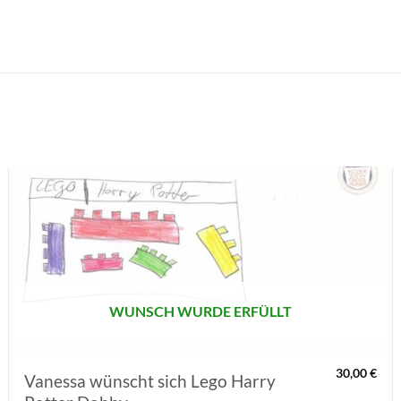
AUF MEINE
MERKLISTE
SETZEN
WUNSCH WURDE ERFÜLLT
30,00
€
Vanessa wünscht sich Lego Harry