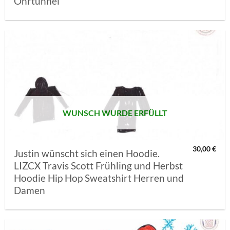
Ohrtunnel
AUF MEINE
MERKLISTE
SETZEN
WUNSCH WURDE ERFÜLLT
30,00
€
Justin wünscht sich einen Hoodie.
LIZCX Travis Scott Frühling und Herbst
Hoodie Hip Hop Sweatshirt Herren und
Damen