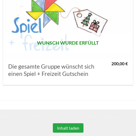
AUF MEINE
MERKLISTE
SETZEN
WUNSCH WURDE ERFÜLLT
200,00
€
Die gesamte Gruppe wünscht sich
einen Spiel + Freizeit Gutschein
Sie auf den unteren Button, um den Inhalt von erweiterungen.gooding.de 
Inhalt laden