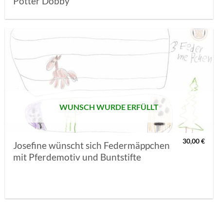
Potter Dobby
AUF MEINE
MERKLISTE
SETZEN
WUNSCH WURDE ERFÜLLT
30,00
€
Josefine wünscht sich Federmäppchen
mit Pferdemotiv und Buntstifte