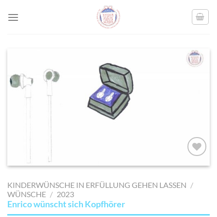
Skip
to
content
AUF MEINE
MERKLISTE
KINDERWÜNSCHE IN ERFÜLLUNG GEHEN LASSEN
/
SETZEN
WÜNSCHE
/
2023
Enrico wünscht sich Kopfhörer