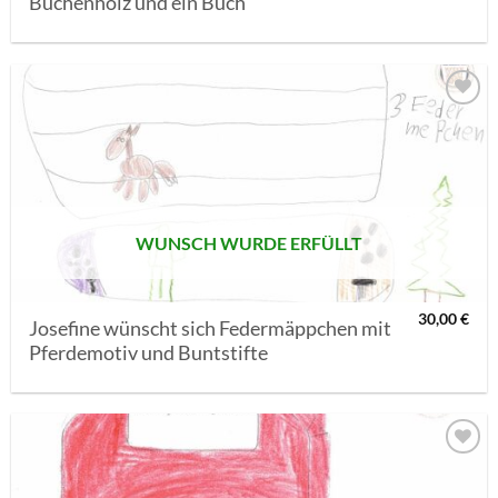
Buchenholz und ein Buch
AUF MEINE
MERKLISTE
SETZEN
WUNSCH WURDE ERFÜLLT
30,00
€
Josefine wünscht sich Federmäppchen mit
Pferdemotiv und Buntstifte
AUF MEINE
MERKLISTE