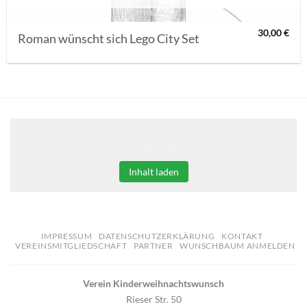
30,00
€
Roman wünscht sich Lego City Set
Klicken Sie auf den unteren Button, um den Inhalt von
erweiterungen.gooding.de zu laden.
Inhalt laden
IMPRESSUM
DATENSCHUTZERKLÄRUNG
KONTAKT
VEREINSMITGLIEDSCHAFT
PARTNER
WUNSCHBAUM ANMELDEN
Verein Kinderweihnachtswunsch
Rieser Str. 50