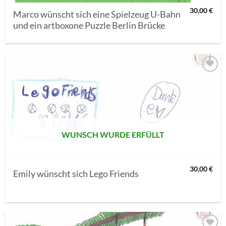
30,00
€
Marco wünscht sich eine Spielzeug U-Bahn
und ein artboxone Puzzle Berlin Brücke
AUF MEINE
MERKLISTE
SETZEN
WUNSCH WURDE ERFÜLLT
30,00
€
Emily wünscht sich Lego Friends