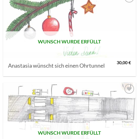
AUF MEINE
MERKLISTE
SETZEN
WUNSCH WURDE ERFÜLLT
30,00
€
Anastasia wünscht sich einen Ohrtunnel
AUF MEINE
MERKLISTE
SETZEN
WUNSCH WURDE ERFÜLLT