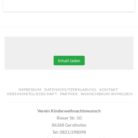
Klicken Sie auf den unteren Button, um den Inhalt von
erweiterungen.gooding.de zu laden.
Inhalt laden
IMPRESSUM
DATENSCHUTZERKLÄRUNG
KONTAKT
VEREINSMITGLIEDSCHAFT
PARTNER
WUNSCHBAUM ANMELDEN
Verein Kinderweihnachtswunsch
Rieser Str. 50
86368 Gersthofen
Tel: 0821/298098