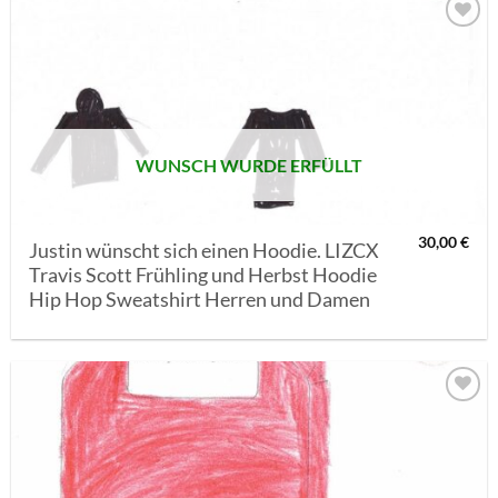
AUF MEINE
MERKLISTE
SETZEN
WUNSCH WURDE ERFÜLLT
30,00
€
Justin wünscht sich einen Hoodie. LIZCX
Travis Scott Frühling und Herbst Hoodie
Hip Hop Sweatshirt Herren und Damen
AUF MEINE
MERKLISTE
SETZEN