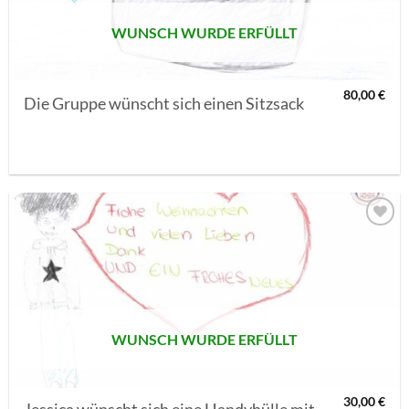
WUNSCH WURDE ERFÜLLT
80,00
€
Die Gruppe wünscht sich einen Sitzsack
AUF MEINE
MERKLISTE
SETZEN
WUNSCH WURDE ERFÜLLT
30,00
€