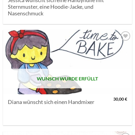
Jessica wünscht sich eine Handyhülle mit
Sternmuster, eine Hoodie-Jacke, und
Nasenschmuck
AUF MEINE
MERKLISTE
SETZEN
WUNSCH WURDE ERFÜLLT
30,00
€
Diana wünscht sich einen Handmixer