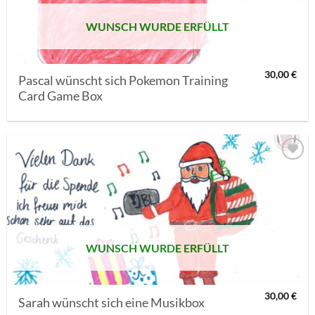
WUNSCH WURDE ERFÜLLT
30,00
€
Pascal wünscht sich Pokemon Training
Card Game Box
AUF MEINE
MERKLISTE
SETZEN
WUNSCH WURDE ERFÜLLT
30,00
€
Sarah wünscht sich eine Musikbox