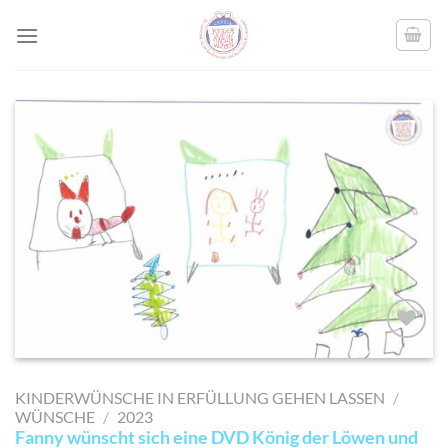
Skip
to
content
AUF MEINE
MERKLISTE
KINDERWÜNSCHE IN ERFÜLLUNG GEHEN LASSEN
/
SETZEN
WÜNSCHE
/
2023
Fanny wünscht sich eine DVD König der Löwen und