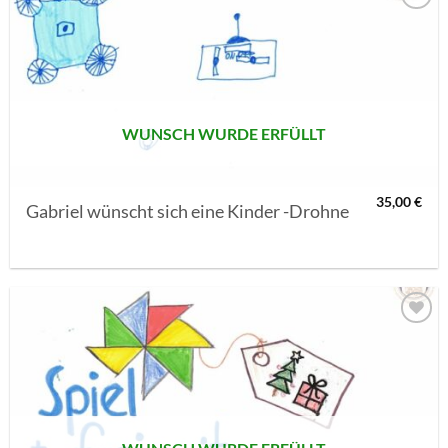
AUF MEINE
MERKLISTE
SETZEN
WUNSCH WURDE ERFÜLLT
35,00
€
Gabriel wünscht sich eine Kinder -Drohne
AUF MEINE
MERKLISTE
SETZEN