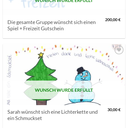
WUNSCH WURDE ERFÜLLT
200,00
€
Die gesamte Gruppe wünscht sich einen
Spiel + Freizeit Gutschein
AUF MEINE
MERKLISTE
SETZEN
WUNSCH WURDE ERFÜLLT
30,00
€
Sarah wünscht sich eine Lichterkette und
ein Schmuckset