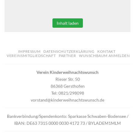
Klicken Sie auf den unteren Button, um den Inhalt von
erweiterungen.gooding.de zu laden.
Inhalt laden
IMPRESSUM
DATENSCHUTZERKLÄRUNG
KONTAKT
VEREINSMITGLIEDSCHAFT
PARTNER
WUNSCHBAUM ANMELDEN
Verein Kinderweihnachtswunsch
Rieser Str. 50
86368 Gersthofen
Tel: 0821/298098
vorstand@kinderweihnachtswunsch.de
Bankverbindung/Spendenkonto: Sparkasse Schwaben-Bodensee /
IBAN: DE63 7315 0000 0030 4172 73 / BYLADEM1MLM