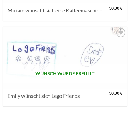
30,00
€
Miriam wünscht sich eine Kaffeemaschine
AUF MEINE
MERKLISTE
SETZEN
WUNSCH WURDE ERFÜLLT
30,00
€
Emily wünscht sich Lego Friends