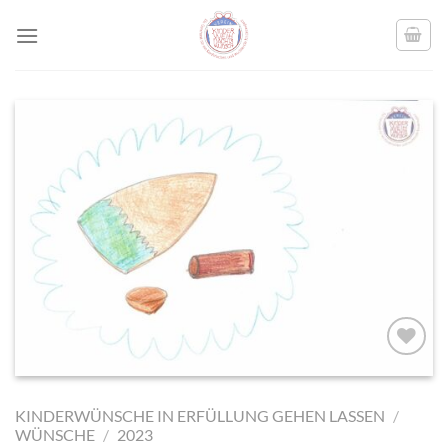
Skip
to
content
AUF MEINE
MERKLISTE
KINDERWÜNSCHE IN ERFÜLLUNG GEHEN LASSEN
/
SETZEN
WÜNSCHE
/
2023