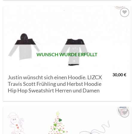
AUF MEINE
MERKLISTE
SETZEN
WUNSCH WURDE ERFÜLLT
30,00
€
Justin wünscht sich einen Hoodie. LIZCX
Travis Scott Frühling und Herbst Hoodie
Hip Hop Sweatshirt Herren und Damen
AUF MEINE
MERKLISTE
SETZEN