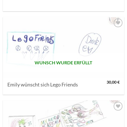
AUF MEINE
MERKLISTE
SETZEN
WUNSCH WURDE ERFÜLLT
30,00
€
Emily wünscht sich Lego Friends
AUF MEINE
MERKLISTE
SETZEN