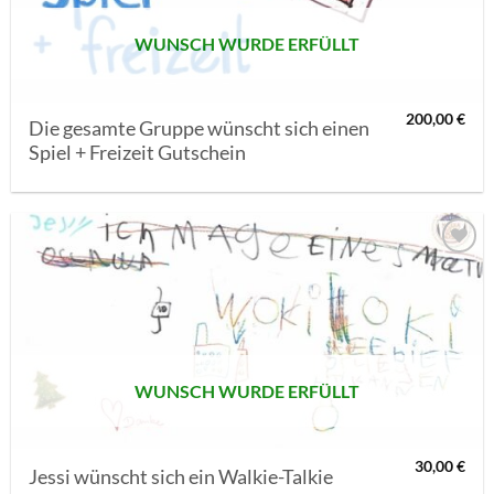
WUNSCH WURDE ERFÜLLT
200,00
€
Die gesamte Gruppe wünscht sich einen
Spiel + Freizeit Gutschein
AUF MEINE
MERKLISTE
SETZEN
WUNSCH WURDE ERFÜLLT
30,00
€
Jessi wünscht sich ein Walkie-Talkie