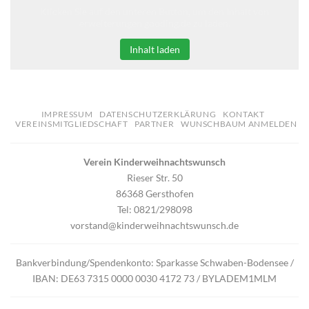
Klicken Sie auf den unteren Button, um den Inhalt von
erweiterungen.gooding.de zu laden.
Inhalt laden
IMPRESSUM
DATENSCHUTZERKLÄRUNG
KONTAKT
VEREINSMITGLIEDSCHAFT
PARTNER
WUNSCHBAUM ANMELDEN
Verein Kinderweihnachtswunsch
Rieser Str. 50
86368 Gersthofen
Tel: 0821/298098
vorstand@kinderweihnachtswunsch.de
Bankverbindung/Spendenkonto: Sparkasse Schwaben-Bodensee /
IBAN: DE63 7315 0000 0030 4172 73 / BYLADEM1MLM