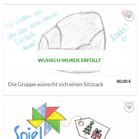
AUF MEINE
MERKLISTE
SETZEN
WUNSCH WURDE ERFÜLLT
80,00
€
Die Gruppe wünscht sich einen Sitzsack
AUF MEINE
MERKLISTE
SETZEN