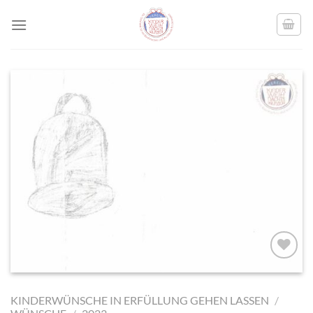
Skip
to
content
AUF MEINE
MERKLISTE
KINDERWÜNSCHE IN ERFÜLLUNG GEHEN LASSEN
/
SETZEN