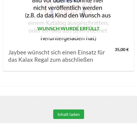
MERKLISTE
SETZEN
WUNSCH WURDE ERFÜLLT
35,00
€
Jaybee wünscht sich einen Einsatz für
das Kalax Regal zum abschließen
Sie auf den unteren Button, um den Inhalt von erweiterungen.gooding.de 
Inhalt laden