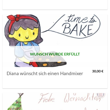
AUF MEINE
MERKLISTE
SETZEN
WUNSCH WURDE ERFÜLLT
30,00
€
Diana wünscht sich einen Handmixer
AUF MEINE