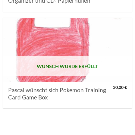
Organizer und CD- Papierhüllen
AUF MEINE
MERKLISTE
SETZEN
WUNSCH WURDE ERFÜLLT
30,00
€
Pascal wünscht sich Pokemon Training
Card Game Box