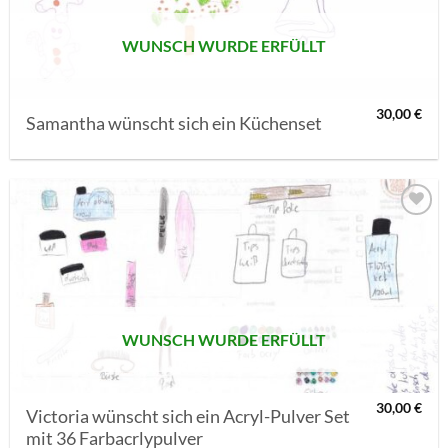
WUNSCH WURDE ERFÜLLT
30,00
€
Samantha wünscht sich ein Küchenset
AUF MEINE
MERKLISTE
SETZEN
WUNSCH WURDE ERFÜLLT
30,00
€
Victoria wünscht sich ein Acryl-Pulver Set
mit 36 Farbacrlypulver