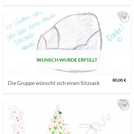
AUF MEINE
MERKLISTE
SETZEN
WUNSCH WURDE ERFÜLLT
80,00
€
Die Gruppe wünscht sich einen Sitzsack
AUF MEINE
MERKLISTE
SETZEN