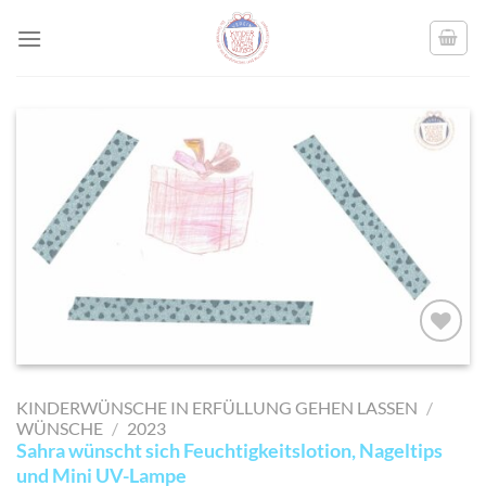
Skip
to
content
AUF MEINE
MERKLISTE
KINDERWÜNSCHE IN ERFÜLLUNG GEHEN LASSEN
/
SETZEN
WÜNSCHE
/
2023
Sahra wünscht sich Feuchtigkeitslotion, Nageltips
und Mini UV-Lampe