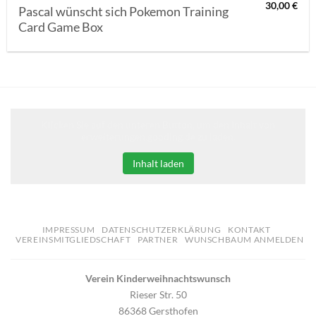
30,00
€
Pascal wünscht sich Pokemon Training
Card Game Box
Klicken Sie auf den unteren Button, um den Inhalt von
erweiterungen.gooding.de zu laden.
Inhalt laden
IMPRESSUM
DATENSCHUTZERKLÄRUNG
KONTAKT
VEREINSMITGLIEDSCHAFT
PARTNER
WUNSCHBAUM ANMELDEN
Verein Kinderweihnachtswunsch
Rieser Str. 50
86368 Gersthofen