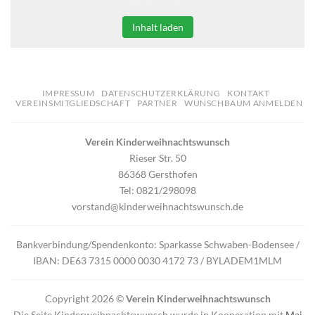
erweiterungen.gooding.de zu laden.
Inhalt laden
IMPRESSUM
DATENSCHUTZERKLÄRUNG
KONTAKT
VEREINSMITGLIEDSCHAFT
PARTNER
WUNSCHBAUM ANMELDEN
Verein Kinderweihnachtswunsch
Rieser Str. 50
86368 Gersthofen
Tel: 0821/298098
vorstand@kinderweihnachtswunsch.de
Bankverbindung/Spendenkonto: Sparkasse Schwaben-Bodensee /
IBAN: DE63 7315 0000 0030 4172 73 / BYLADEM1MLM
Copyright 2026 ©
Verein Kinderweihnachtswunsch
Die Seite Kinderweihnachtswunsch wurde in Kooperation mit
Mai