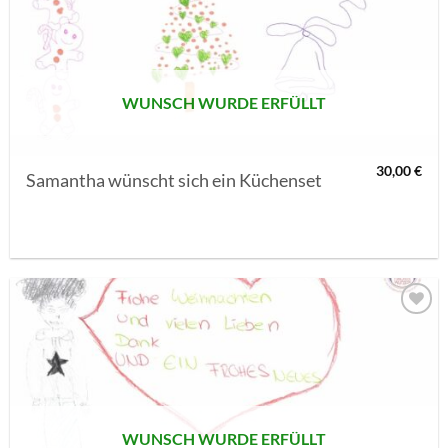
MERKLISTE
SETZEN
WUNSCH WURDE ERFÜLLT
30,00
€
Samantha wünscht sich ein Küchenset
AUF MEINE
MERKLISTE
SETZEN
WUNSCH WURDE ERFÜLLT