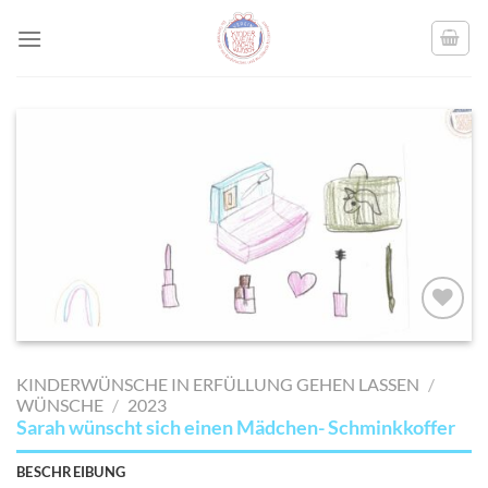
Skip
to
content
AUF MEINE
MERKLISTE
KINDERWÜNSCHE IN ERFÜLLUNG GEHEN LASSEN
/
SETZEN
WÜNSCHE
/
2023
Sarah wünscht sich einen Mädchen- Schminkkoffer
BESCHREIBUNG