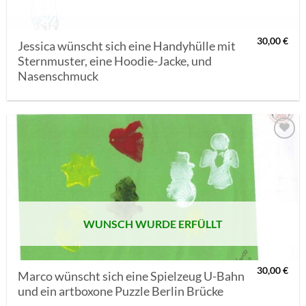
30,00
€
Jessica wünscht sich eine Handyhülle mit
Sternmuster, eine Hoodie-Jacke, und
Nasenschmuck
AUF MEINE
MERKLISTE
SETZEN
WUNSCH WURDE ERFÜLLT
30,00
€
Marco wünscht sich eine Spielzeug U-Bahn
und ein artboxone Puzzle Berlin Brücke