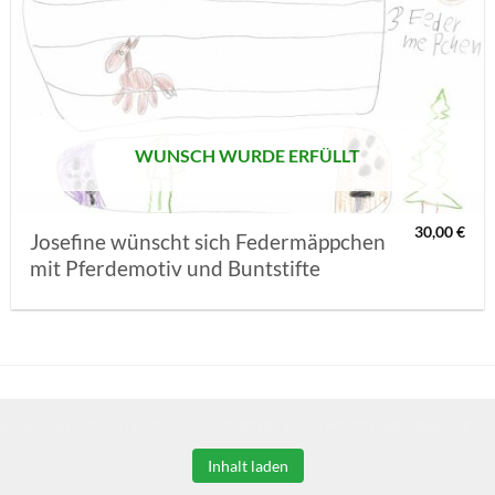
AUF MEINE
MERKLISTE
SETZEN
WUNSCH WURDE ERFÜLLT
30,00
€
Josefine wünscht sich Federmäppchen
mit Pferdemotiv und Buntstifte
Sie auf den unteren Button, um den Inhalt von erweiterungen.gooding.de 
Inhalt laden