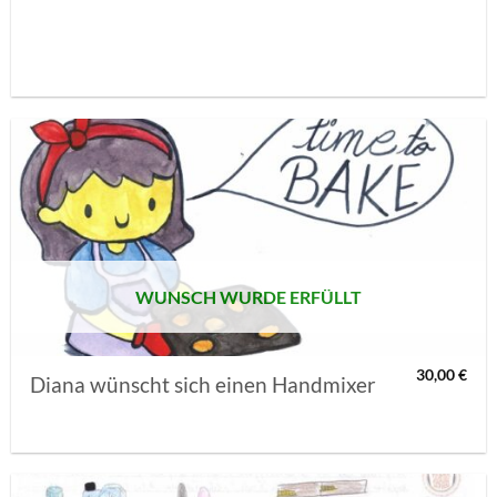
AUF MEINE
MERKLISTE
SETZEN
WUNSCH WURDE ERFÜLLT
30,00
€
Diana wünscht sich einen Handmixer