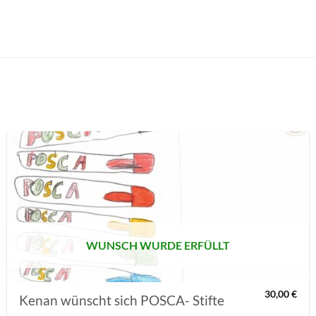
AUF MEINE
MERKLISTE
SETZEN
WUNSCH WURDE ERFÜLLT
30,00
€
Kenan wünscht sich POSCA- Stifte