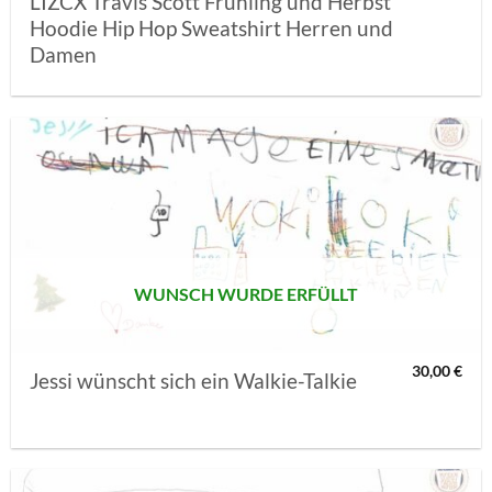
LIZCX Travis Scott Frühling und Herbst
Hoodie Hip Hop Sweatshirt Herren und
Damen
AUF MEINE
MERKLISTE
SETZEN
WUNSCH WURDE ERFÜLLT
30,00
€
Jessi wünscht sich ein Walkie-Talkie