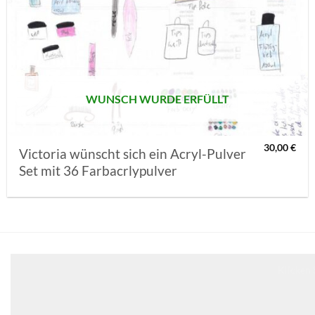
AUF MEINE
MERKLISTE
SETZEN
WUNSCH WURDE ERFÜLLT
30,00
€
Victoria wünscht sich ein Acryl-Pulver
Set mit 36 Farbacrlypulver
Klicken 