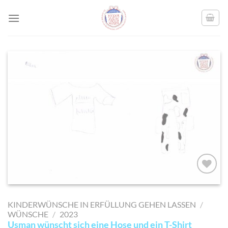
Skip
to
content
AUF MEINE
MERKLISTE
KINDERWÜNSCHE IN ERFÜLLUNG GEHEN LASSEN
/
SETZEN
WÜNSCHE
/
2023
Usman wünscht sich eine Hose und ein T-Shirt