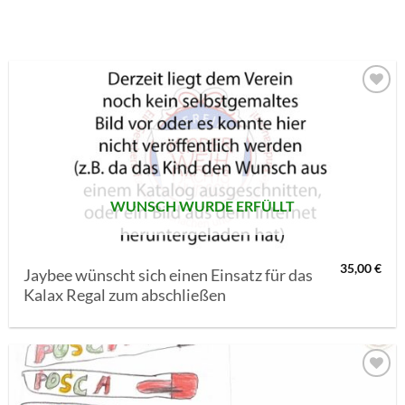
AUF MEINE
MERKLISTE
SETZEN
WUNSCH WURDE ERFÜLLT
35,00
€
Jaybee wünscht sich einen Einsatz für das
Kalax Regal zum abschließen
AUF MEINE