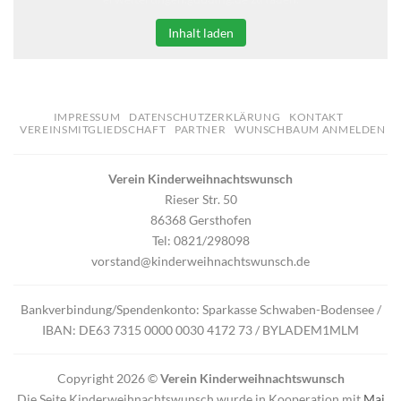
Inhalt laden
IMPRESSUM
DATENSCHUTZERKLÄRUNG
KONTAKT
VEREINSMITGLIEDSCHAFT
PARTNER
WUNSCHBAUM ANMELDEN
Verein Kinderweihnachtswunsch
Rieser Str. 50
86368 Gersthofen
Tel: 0821/298098
vorstand@kinderweihnachtswunsch.de
Bankverbindung/Spendenkonto: Sparkasse Schwaben-Bodensee /
IBAN: DE63 7315 0000 0030 4172 73 / BYLADEM1MLM
Copyright 2026 ©
Verein Kinderweihnachtswunsch
Die Seite Kinderweihnachtswunsch wurde in Kooperation mit
Mai