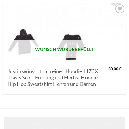
AUF MEINE
MERKLISTE
SETZEN
WUNSCH WURDE ERFÜLLT
30,00
€
Justin wünscht sich einen Hoodie. LIZCX
Travis Scott Frühling und Herbst Hoodie
Hip Hop Sweatshirt Herren und Damen
Klicken Sie auf den unteren Button, um den Inhalt von
erweiterungen.gooding.de zu laden.