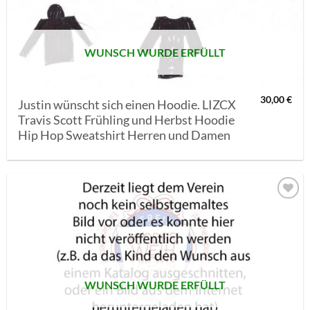
SETZEN
WUNSCH WURDE ERFÜLLT
30,00
€
Justin wünscht sich einen Hoodie. LIZCX
Travis Scott Frühling und Herbst Hoodie
Hip Hop Sweatshirt Herren und Damen
AUF MEINE
MERKLISTE
SETZEN
WUNSCH WURDE ERFÜLLT