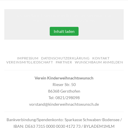
Klicken Sie auf den unteren Button, um den Inhalt von
erweiterungen.gooding.de zu laden.
Inhalt laden
IMPRESSUM
DATENSCHUTZERKLÄRUNG
KONTAKT
VEREINSMITGLIEDSCHAFT
PARTNER
WUNSCHBAUM ANMELDEN
Verein Kinderweihnachtswunsch
Rieser Str. 50
86368 Gersthofen
Tel: 0821/298098
vorstand@kinderweihnachtswunsch.de
Bankverbindung/Spendenkonto: Sparkasse Schwaben-Bodensee /
IBAN: DE63 7315 0000 0030 4172 73 / BYLADEM1MLM