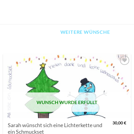
WEITERE WÜNSCHE
AUF MEINE
MERKLISTE
SETZEN
WUNSCH WURDE ERFÜLLT
30,00
€
Sarah wünscht sich eine Lichterkette und
ein Schmuckset