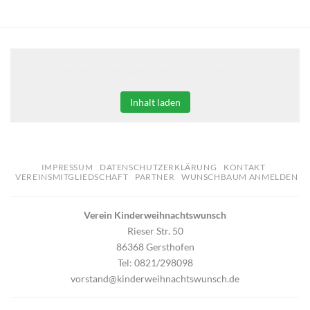
Klicken Sie auf den unteren Button, um den Inhalt von
erweiterungen.gooding.de zu laden.
Inhalt laden
IMPRESSUM
DATENSCHUTZERKLÄRUNG
KONTAKT
VEREINSMITGLIEDSCHAFT
PARTNER
WUNSCHBAUM ANMELDEN
Verein Kinderweihnachtswunsch
Rieser Str. 50
86368 Gersthofen
Tel: 0821/298098
vorstand@kinderweihnachtswunsch.de