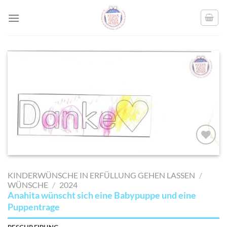
Skip
to
content
AUF MEINE
MERKLISTE
KINDERWÜNSCHE IN ERFÜLLUNG GEHEN LASSEN
/
SETZEN
WÜNSCHE
/
2024
Anahita wünscht sich eine Babypuppe und eine
Puppentrage